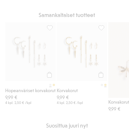
Samankaltaiset tuotteet
Hopeanväriset korvakorut, Lisää suosikkeih
Korvakorut, Lisä
Osta
Osta
Korvakorut
Hopeanväriset korvakorut
9,99 €
9,99 €
4 kpl.
2,50 €
/kpl
4 kpl.
2,50 €
/kpl
9,99 €
Suosittua juuri nyt