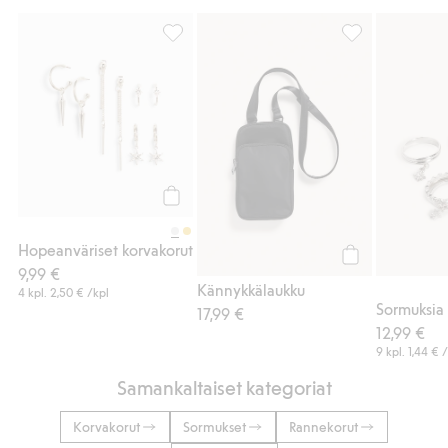
Hopeanväriset korvakorut, Lisää suosikkeih
Kännykkälaukku,
Osta
Hopeanväriset korvakorut
9,99 €
Osta
Kännykkälaukku
4 kpl.
2,50 €
/kpl
Sormuksia
17,99 €
12,99 €
9 kpl.
1,44 €
/
Samankaltaiset kategoriat
Korvakorut
Sormukset
Rannekorut