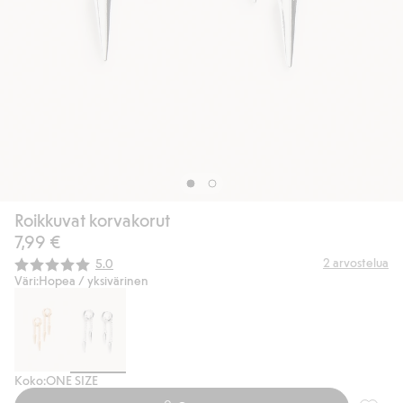
Roikkuvat korvakorut
7,99 €
Keskimääräinen luokitus:
2
arvostelua
5.0
Väri:
Hopea / yksivärinen
Koko:
ONE SIZE