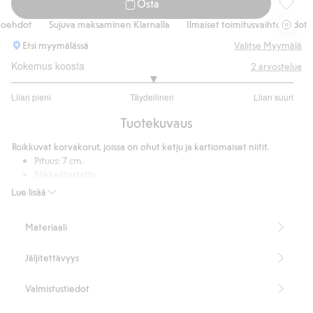
Osta
Roikkuv
oehdot
Sujuva maksaminen Klarnalla
Ilmaiset toimitusvaihtoehdot
Etsi myymälässä
Valitse Myymälä
Kokemus koosta
2
arvostelua
3
Liian pieni
Täydellinen
Liian suuri
/
Perustuu
5
Tuotekuvaus
2
ääneen
Roikkuvat korvakorut, joissa on ohut ketju ja kartiomaiset niitit.
Pituus: 7 cm.
Nikkelitestattu.
Tuotenumero
:
932525
Lue lisää
Kierrätetty metalli
Materiaali
Jäljitettävyys
Valmistustiedot