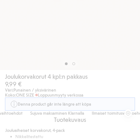
Joulukorvakorut 4 kpl:n pakkaus
9,99 €
Väri:
Punainen / yksivärinen
Koko:
ONE SIZE
Loppuunmyyty verkossa
Denna product går inte längre att köpa
vaihtoehdot
Sujuva maksaminen Klarnalla
Ilmaiset toimitusvaihtoehd
Tuotekuvaus
Jouluaiheiset korvakorut, 4-pack
Nikkelitestattu