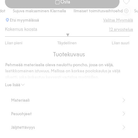
Osta
Poncho,
t
Sujuva maksaminen Klarnalla
Ilmaiset toimitusvaihtoehdot
Suju
Etsi myymälässä
Valitse Myymälä
Kokemus koosta
12
arvostelua
3
Liian pieni
Täydellinen
Liian suuri
/
Perustuu
5
Tuotekuvaus
8
ääneen
Pehmeää materiaalia oleva neulottu poncho, jossa on väljä,
laatikkomainen istuvuus. Mallissa on korkea poolokaulus ja väljä
siluetti, joka laskeutuu kevyesti vartaloa myötäillen.
Helppokäyttöinen vaate, jonka voi pukea muiden vaatteiden päälle
Lue lisää
viileämpinä päivinä.
Leveä ja laatikkomainen istuvuus
Materiaali
Korkea poolokaulus
Tummanruskea meleerattu sävy
Pesuohjeet
Laskeutuu kevyesti vartaloa myötäillen, väljä siluetti
Täydellinen kerrospukeutumiseen
Pituus 49 cm
Jäljitettävyys
Tämä tuote sisältää 85 % kierrätettyä polyesteriä.