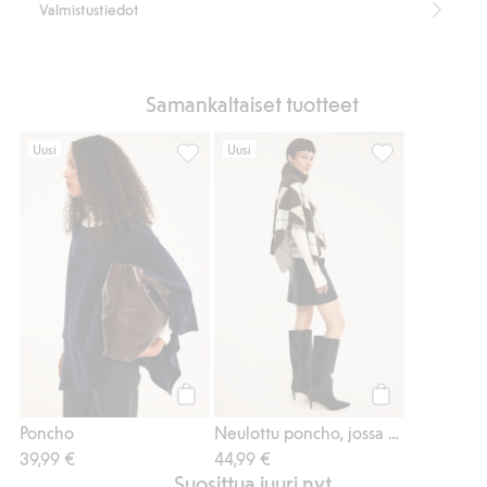
Tuotenumero
:
912287
Valmistustiedot
Kierrätettyä polyesteria sisältävä sekoitekangas
Samankaltaiset tuotteet
Uusi
Uusi
Poncho, Lisää suosikkeihin
Neulottu poncho,
Osta
Osta
Poncho
Neulottu poncho, jossa on poolokaulus ja ruutukuviointi
39,99 €
44,99 €
Suosittua juuri nyt