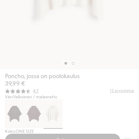
Poncho, jossa on poolokaulus
39,99 €
Keskimääräinen luokitus:
12
arvostelua
4.7
Väri:
Valkoinen / meleerattu
Koko:
ONE SIZE