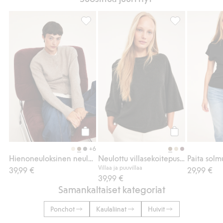
Hienoneuloksinen neuletakki, Lisää suosik
Neulottu villase
Osta
Osta
+6
Hienoneuloksinen neuletakki
Neulottu villasekoitepusero
Paita solm
Villaa ja puuvillaa
39,99 €
29,99 €
39,99 €
Samankaltaiset kategoriat
Ponchot
Kaulaliinat
Huivit