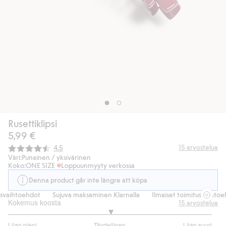
Rusettiklipsi
5,99 €
Keskimääräinen luokitus:
15
arvostelua
4.5
Väri:
Punainen / yksivärinen
Koko:
ONE SIZE
Loppuunmyyty verkossa
Denna product går inte längre att köpa
svaihtoehdot
Sujuva maksaminen Klarnalla
Ilmaiset toimitusvaihtoeh
Kokemus koosta
15
arvostelua
3
Liian pieni
Täydellinen
Liian suuri