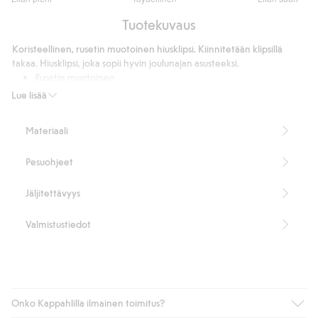
/
Perustuu
5
Tuotekuvaus
12
ääneen
Koristeellinen, rusetin muotoinen hiusklipsi. Kiinnitetään klipsillä
takaa. Hiusklipsi, joka sopii hyvin joulunajan asusteeksi.
Rusetin muotoinen
Kiinnitys takana
Lue lisää
Pituus: 11 cm
100 % kierrätettyä muovia.
Materiaali
Tuotenumero
:
818435
Kierrätetty muovi
Pesuohjeet
Jäljitettävyys
Valmistustiedot
Onko Kappahlilla ilmainen toimitus?