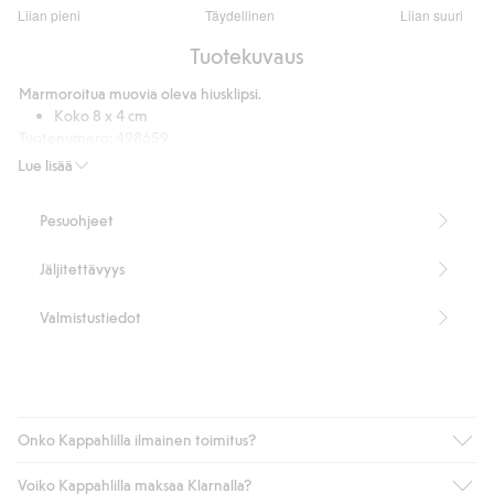
3.25
Liian pieni
Täydellinen
Liian suuri
/
Perustuu
5
Tuotekuvaus
16
ääneen
Marmoroitua muovia oleva hiusklipsi.
Koko 8 x 4 cm
Tuotenumero
:
498659
Lue lisää
Pesuohjeet
Jäljitettävyys
Valmistustiedot
Onko Kappahlilla ilmainen toimitus?
Voiko Kappahlilla maksaa Klarnalla?