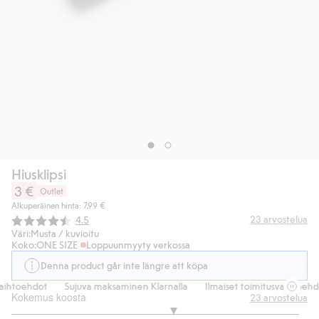
Hiusklipsi
3 €
Outlet
Alkuperäinen hinta: 7,99 €
Keskimääräinen luokitus:
23
arvostelua
4.5
Väri:
Musta / kuvioitu
Koko:
ONE SIZE
Loppuunmyyty verkossa
Denna product går inte längre att köpa
aihtoehdot
Sujuva maksaminen Klarnalla
Ilmaiset toimitusvaihtoehdo
Kokemus koosta
23
arvostelua