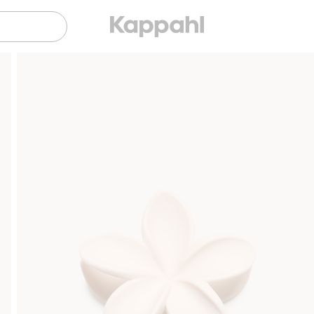
Sujuva maksaminen Klarnalla
Ilmaiset toimitusvai