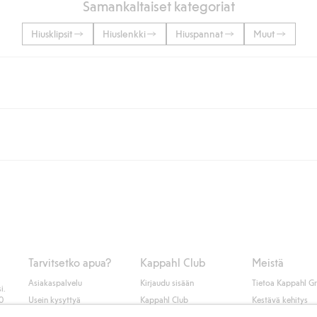
Samankaltaiset kategoriat
Hiusklipsit
Hiuslenkki
Hiuspannat
Muut
lään tai yli 50 euron ostoksiin, kun valitset toimituksen noutopisteeseen ta
unut jäseneksi.
seen tai pakettiautomaattiin ja PostNordin kotiinkuljetuksella 6,99 €, ri
 kuten laskun, sekä muita maksuvaihtoehtoja. Kassalla annettujen tietojen
tietoja Klarnan maksuehdoista
(ulkoinen linkki).
Tarvitsetko apua?
Kappahl Club
Meistä
Asiakaspalvelu
Kirjaudu sisään
Tietoa Kappahl G
i.
50
Usein kysyttyä
Kappahl Club
Kestävä kehitys
Tilaus
Jäsenyysehdot
Tule meille töihin