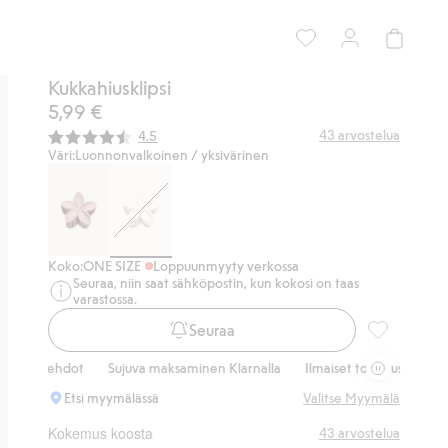
Kukkahiusklipsi
5,99 €
Keskimääräinen luokitus:
43
arvostelua
4.5
Väri:
Luonnonvalkoinen / yksivärinen
Koko:
ONE SIZE
Loppuunmyyty verkossa
Seuraa, niin saat sähköpostin, kun kokosi on taas
varastossa.
Seuraa
Kukkahiuskli
htoehdot
Sujuva maksaminen Klarnalla
Ilmaiset toimitusvaihtoehdot
Etsi myymälässä
Valitse Myymälä
Kokemus koosta
43
arvostelua