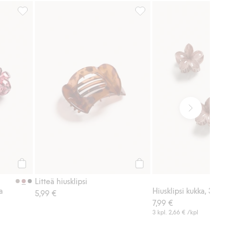
keihin
Hiusklipsi, jossa on kukkia, Lisää suosikkeihin
Litteä hiusklipsi, Lisää suos
Osta
Osta
Litteä hiusklipsi
a
Hiusklipsi kukka, 3 kp
5,99 €
7,99 €
3 kpl.
2,66 €
/kpl