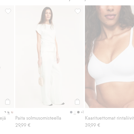
in
2 kpl pakkaus äitiysrintaliivejä, Lisää suosikkeihin
Paita solmusomisteella, Lisää 
Osta
Osta
+1
vejä
Paita solmusomisteella
Kaarituettomat rintaliivi
29,99 €
39,99 €