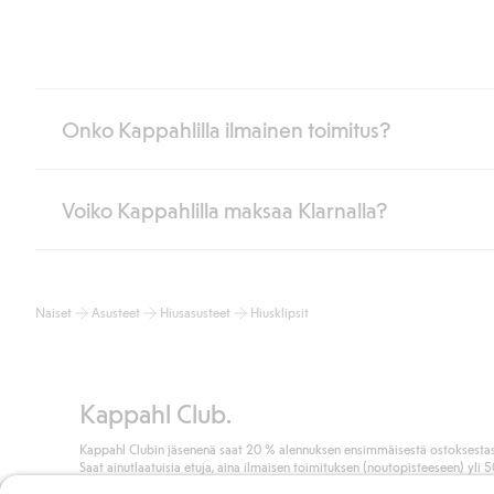
Onko Kappahlilla ilmainen toimitus?
Voiko Kappahlilla maksaa Klarnalla?
Jos olet Kappahl Clubin jäsen, saat aina ilmaisen toimituksen myymä
poistuvat automaattisesti, kun olet kirjautunut sisään ja tunnistaut
Muussa tapauksessa toimitus maksaa 4,99 € PostNordin noutopistee
Kyllä. Yhteistyössä Klarnan kanssa tarjoamme sujuvat maksutavat,
Lue lisää
Naiset
Asusteet
Hiusasusteet
Hiusklipsit
Klikkaamalla “Maksa tilaus” hyväksyt Kappahlin yleiset ehdot.
Lisä
Lue lisää
Kappahl Club.
Kappahl Clubin jäsenenä saat 20 % alennuksen ensimmäisestä ostoksestas
Saat ainutlaatuisia etuja, aina ilmaisen toimituksen (noutopisteeseen) yli 
euron ostoksista ja keräät pisteitä kaikista ostoksistasi ja aktiviteeteistasi.