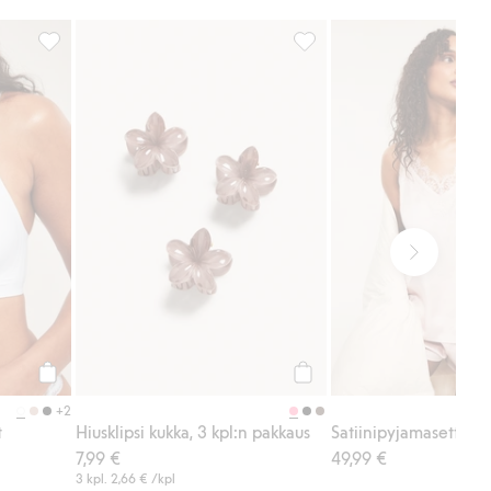
suosikkeihin
Kaarituettomat rintaliivit, Lisää suosikkeihin
Hiusklipsi kukka, 3 kpl:n pa
Osta
Osta
+2
t
Hiusklipsi kukka, 3 kpl:n pakkaus
Satiinipyjamasetti
7,99 €
49,99 €
3 kpl.
2,66 €
/kpl