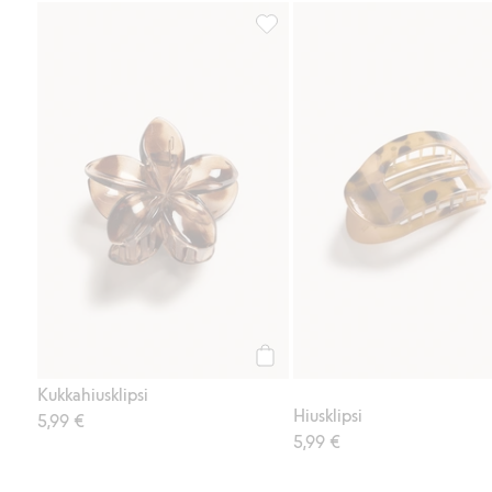
Kukkahiusklipsi, Lisää suosikkeih
Osta
Kukkahiusklipsi
Hiusklipsi
5,99 €
5,99 €