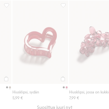
in
Hiusklipsi, Lisää suosikkeihin
Hiusklipsi, sydän, Lisää suosik
Osta
Osta
Hiusklipsi, sydän
Hiusklipsi, jossa on kukki
5,99 €
7,99 €
Suosittua juuri nyt