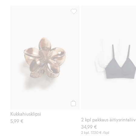
Kukkahiusklipsi, Lisää suosikkeih
Osta
Kukkahiusklipsi
2 kpl pakkaus äitiysrintalii
5,99 €
34,99 €
2 kpl.
17,50 €
/kpl