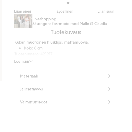
3.153846153846154
Liian pieni
Täydellinen
Liian suuri
/
Perustuu
Liveshopping
5
26
Säsongens festmode med Malle & Claudia
ääneen
Tuotekuvaus
Kukan muotoinen hiusklipsi, mattamuovia.
Koko 8 cm
Tuotenumero
:
421917
Kierrätetty muovi
Lue lisää
Materiaali
Jäljitettävyys
Valmistustiedot