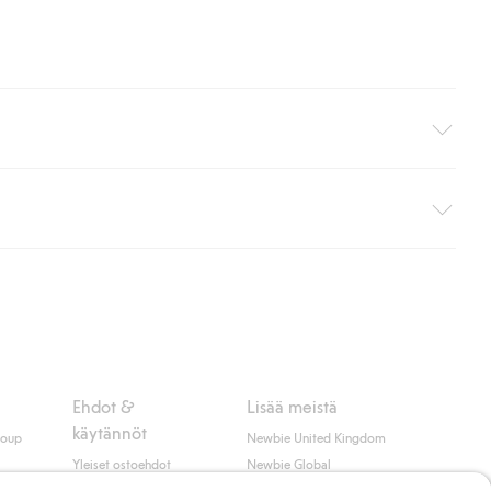
i pakettiautomaattiin (ei koske kotiinkuljetusta). Toimituskulut
ippumatta ostosummasta.
 myötä hyväksyt Klarnan ehdot.
Ehdot &
Lisää meistä
käytännöt
roup
Newbie United Kingdom
Yleiset ostoehdot
Newbie Global
Tietosuojaseloste
Affiliate