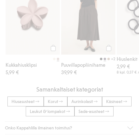
Osta
Osta
Hiuslenkit
+2
Kukkahiusklipsi
Puuvillapopliinihame
2,99 €
5,99 €
39,99 €
8 kpl.
0,37 €
/
Samankaltaiset kategoriat
Hiusasusteet
Korut
Aurinkolasit
Käsineet
Laukut & lompakot
Sade-asusteet
Onko Kappahlilla ilmainen toimitus?