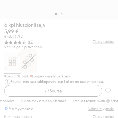
6 kpl hiusdonitseja
5,99 €
6 kpl.
1 €
/kpl
Keskimääräinen luokitus:
76
arvostelua
4.7
Väri:
Beige / yksivärinen
Koko:
ONE SIZE
Loppuunmyyty verkossa
Seuraa, niin saat sähköpostin, kun kokosi on taas varastossa.
Seuraa
6 kpl h
toehdot
Sujuva maksaminen Klarnalla
Ilmaiset toimitusvaihtoehdot
Etsi myymälässä
Valitse Myymälä
Kokemus koosta
76
arvostelua