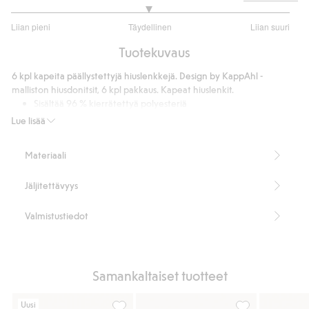
2.963636363636363
Liian pieni
Täydellinen
Liian suuri
/
Perustuu
5
Tuotekuvaus
55
ääneen
6 kpl kapeita päällystettyjä hiuslenkkejä. Design by KappAhl -
malliston hiusdonitsit, 6 kpl pakkaus. Kapeat hiuslenkit.
Sisältää 96 % kierrätettyä polyesteriä
Tuotenumero
:
879163
Lue lisää
Kierrätetty polyesteri
Materiaali
Jäljitettävyys
Valmistustiedot
Samankaltaiset tuotteet
Uusi