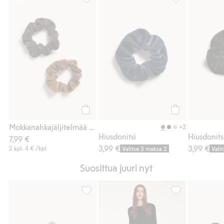
Mokkanahkajäljitelmää oleva hiusdonitsi, 2
Hiusdonitsi, Lis
Osta
Osta
Mokkanahkajäljitelmää oleva hiusdonitsi, 2-pack
+2
Hiusdonitsi
Hiusdonits
7,99 €
3,99 €
3,99 €
2 kpl.
4 €
/kpl
Valitse 3 maksa 2
Vali
Suosittua juuri nyt
Kukkahiusklipsi, Lisää suosikkeihin
Puuvillapopliini