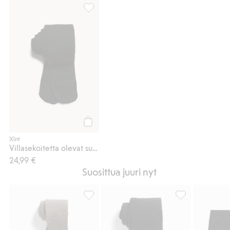
Villasekoitetta olevat sukkahousut, Lisää s
Osta
Xlnt
Villasekoitetta olevat sukkahousut
24,99 €
Suosittua juuri nyt
Sukkahousut villasekoitteesta, Lisää suosik
Sukkahousut puuv