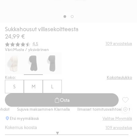
Sukkahousut villasekoitteesta
24,99 €
Keskimääräinen luokitus:
109
arvostelua
4.5
Väri:
Musta / yksivärinen
Koko:
Kokotaulukko
S
M
L
Osta
Sukkaho
hdot
Sujuva maksaminen Klarnalla
Ilmaiset toimitusvaihtoehdot
S
Etsi myymälässä
Valitse Myymälä
Kokemus koosta
109
arvostelua