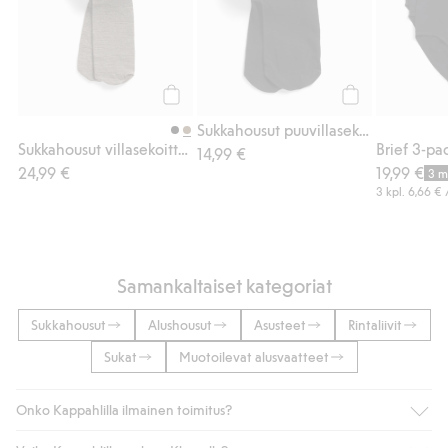
Osta
Osta
Sukkahousut puuvillasekoitteesta
Sukkahousut villasekoitteesta
Brief 3-pa
14,99 €
24,99 €
19,99 €
3 m
3 kpl.
6,66 €
Samankaltaiset kategoriat
Sukkahousut
Alushousut
Asusteet
Rintaliivit
Sukat
Muotoilevat alusvaatteet
Onko Kappahlilla ilmainen toimitus?