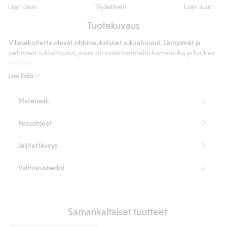
2.681159420289855
Liian pieni
Täydellinen
Liian suuri
/
Perustuu
5
Tuotekuvaus
69
ääneen
Villasekoitetta olevat ribbineuloksiset sukkahousut. Lämpimät ja
pehmeät sukkahousut, joissa on sisäänommeltu kuminauha ja korkea
vyötärö.
Haarakiila
Lue lisää
Tuotenumero
:
881029
RWS Certified Wool Blend
Materiaali
Pesuohjeet
Jäljitettävyys
Valmistustiedot
Samankaltaiset tuotteet