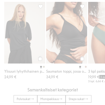
Ylisuuri lyhythihainen paita, Lisää suosikke
Saumaton toppi, 
Osta
Osta
Ylisuuri lyhythihainen paita
Saumaton toppi, jossa on sisäänrakennetut rintaliivit
24,99 €
34,99 €
19,99 €
3 m
3 kpl.
6,66 €
Samankaltaiset kategoriat
Polvisukat
Monipakkaus
Steps-sukat