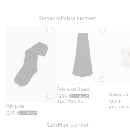
Samankaltaiset tuotteet
Polvisukat, Lisää suosikkeihin
Polvisukat 3 pac
Osta
Polvisukat 3 pack
Polvisukat
12,99 €
3 maksa 2
9,99 €
Osta
3 kpl.
4,33 €
/kpl
Polvisukat
4 kpl.
2,50 €
12,99 €
3 maksa 2
Suosittua juuri nyt