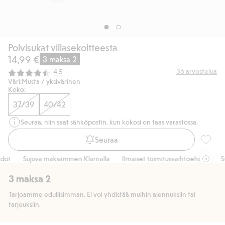
Polvisukat villasekoitteesta
14,99 €
3 maksa 2
Keskimääräinen luokitus:
36
arvostelua
4.5
Väri:
Musta / yksivärinen
Koko:
37/39
40/42
Seuraa, niin saat sähköpostin, kun kokosi on taas varastossa.
Seuraa
Polvisu
ot
Sujuva maksaminen Klarnalla
Ilmaiset toimitusvaihtoehdot
Suj
3 maksa 2
Tarjoamme edullisimman. Ei voi yhdistää muihin alennuksiin tai
tarjouksiin.