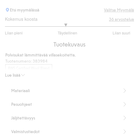
Etsi myymälässä
Valitse Myymälä
Kokemus koosta
36
arvostelua
2.928571428571428
Liian pieni
Täydellinen
Liian suuri
/
Perustuu
5
Tuotekuvaus
28
ääneen
Polvisukat lämmittävää villasekoitetta.
Tuotenumero
:
383984
RWS Certified Wool Blend
Lue lisää
Materiaali
Pesuohjeet
Jäljitettävyys
Valmistustiedot