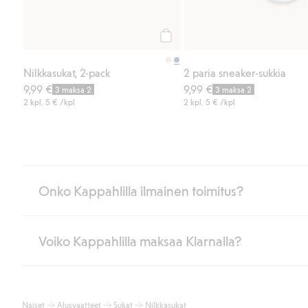
Osta
Nilkkasukat, 2-pack
2 paria sneaker-sukkia
9,99 €
9,99 €
3 maksa 2
3 maksa 2
2 kpl.
5 €
/kpl
2 kpl.
5 €
/kpl
Onko Kappahlilla ilmainen toimitus?
Voiko Kappahlilla maksaa Klarnalla?
Jos olet Kappahl Clubin jäsen, saat aina ilmaisen toimituksen myymä
poistuvat automaattisesti, kun olet kirjautunut sisään ja tunnistaut
Muussa tapauksessa toimitus maksaa 4,99 € PostNordin noutopistee
Kyllä. Yhteistyössä Klarnan kanssa tarjoamme sujuvat maksutavat,
Lue lisää
Naiset
Alusvaatteet
Sukat
Nilkkasukat