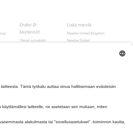
Ehdot &
Lisää meistä
käytännöt
roup
Newbie United Kingdom
Yleiset ostoehdot
Newbie Global
Tietosuojaseloste
Affiliate
t
Evästekäytäntö
Opiskelija-alennus
Ehdot #YesKappahl
#YesNewbie