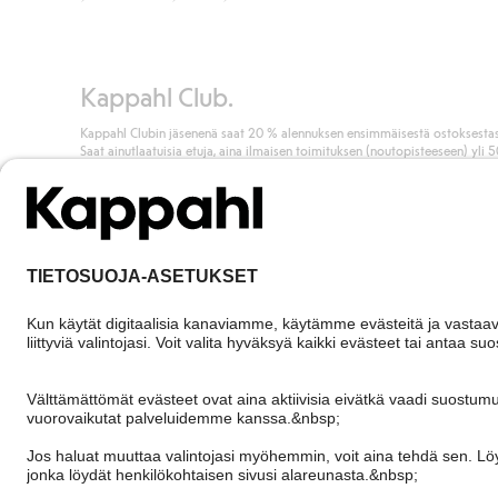
Klikkaamalla “Maksa tilaus” hyväksyt Kappahlin yleiset ehdot.
Lisä
Lue lisää
Kappahl Club.
Kappahl Clubin jäsenenä saat 20 % alennuksen ensimmäisestä ostoksestas
Saat ainutlaatuisia etuja, aina ilmaisen toimituksen (noutopisteeseen) yli 
euron ostoksista ja keräät pisteitä kaikista ostoksistasi ja aktiviteeteistasi.
Liity jäseneksi
Finland
Vaihda maata
Cookies