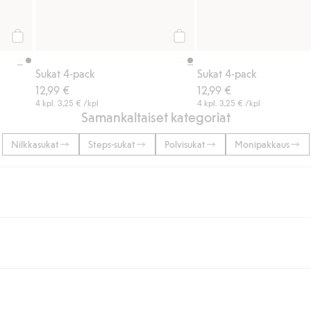
Osta
Osta
Sukat 4-pack
Sukat 4-pack
12,99 €
12,99 €
4 kpl.
3,25 €
/kpl
4 kpl.
3,25 €
/kpl
Samankaltaiset kategoriat
Nilkkasukat
Steps-sukat
Polvisukat
Monipakkaus
lään tai yli 50 euron ostoksiin, kun valitset toimituksen noutopisteeseen ta
unut jäseneksi.
seen tai pakettiautomaattiin ja PostNordin kotiinkuljetuksella 6,99 €, ri
 kuten laskun, sekä muita maksuvaihtoehtoja. Kassalla annettujen tietojen