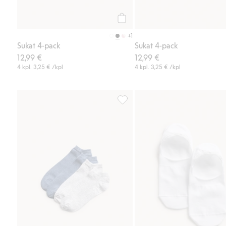
Osta
+1
Sukat 4-pack
Sukat 4-pack
12,99 €
12,99 €
4 kpl.
3,25 €
/kpl
4 kpl.
3,25 €
/kpl
Nilkkasukat, 2-pack, Lisää suosik