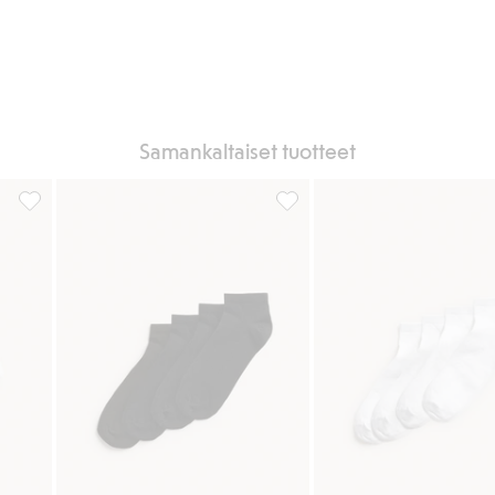
Samankaltaiset tuotteet
Sukat 4-pack, Lisää suosikkeihin
Sukat 4-pack, Lisää suosikkeih