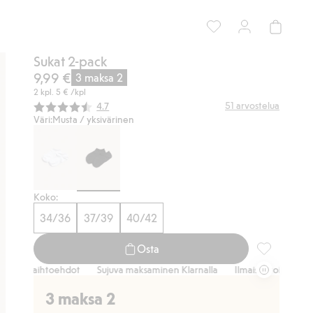
Sukat 2-pack
9,99 €
3 maksa 2
2 kpl.
5 €
/kpl
Keskimääräinen luokitus:
51
arvostelua
4.7
Väri:
Musta / yksivärinen
Koko:
34/36
37/39
40/42
Osta
Sukat 2-pack
tusvaihtoehdot
Sujuva maksaminen Klarnalla
Ilmaiset toimitusvaihto
3 maksa 2