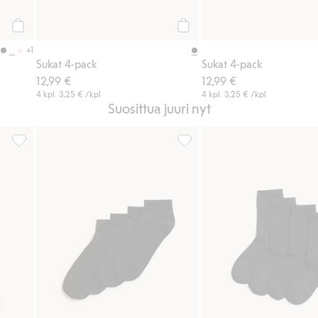
Osta
Osta
+1
Sukat 4-pack
Sukat 4-pack
12,99 €
12,99 €
4 kpl.
3,25 €
/kpl
4 kpl.
3,25 €
/kpl
Suosittua juuri nyt
keihin
2 paria sneaker-sukkia, Lisää suosikkeihin
Sukat 4-pack, Lisää suosikkeih