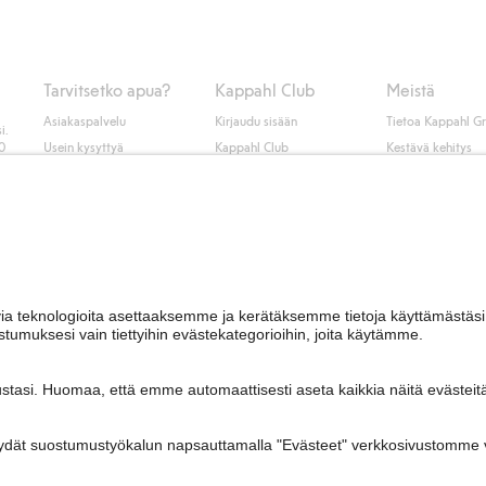
tietoja Klarnan maksuehdoista
(ulkoinen linkki).
Tarvitsetko apua?
Kappahl Club
Meistä
Asiakaspalvelu
Kirjaudu sisään
Tietoa Kappahl G
i.
50
Usein kysyttyä
Kappahl Club
Kestävä kehitys
Tilaus
Jäsenyysehdot
Tule meille töihin
Ota yhteyttä
Lehdistö & uutise
Hae myymälä
Saavutettavuus
Tarkista lahjakortin
saldo
Personal styling
Peru ostoksesi