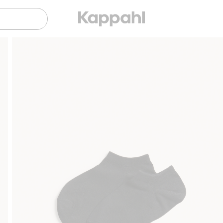
Sujuva maksaminen Klarnalla
Ilmaiset toimi