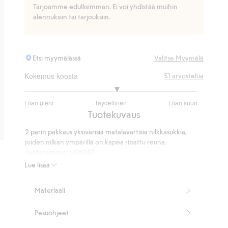
Tarjoamme edullisimman. Ei voi yhdistää muihin
alennuksiin tai tarjouksiin.
Etsi myymälässä
Valitse Myymälä
Kokemus koosta
51
arvostelua
3.13953488372093
Liian pieni
Täydellinen
Liian suuri
/
Perustuu
Tuotekuvaus
5
43
2 parin pakkaus yksivärisiä matalavartisia nilkkasukkia,
ääneen
joiden nilkan ympärillä on kapea ribattu reuna.
Tuotenumero
:
508242
Lue lisää
Materiaali
Pesuohjeet