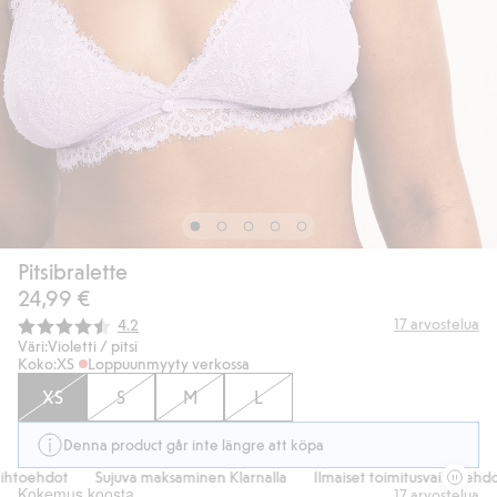
Pitsibralette
24,99 €
Keskimääräinen luokitus:
17
arvostelua
4.2
Väri:
Violetti / pitsi
Koko:
XS
Loppuunmyyty verkossa
XS
S
M
L
Denna product går inte längre att köpa
htoehdot
Sujuva maksaminen Klarnalla
Ilmaiset toimitusvaihtoehdot
Kokemus koosta
17
arvostelua