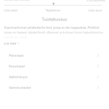
3
Liian pieni
Täydellinen
Liian suuri
/
Perustuu
5
Tuotekuvaus
14
ääneen
Kaarituettomat pitsibralette-liivit, joissa ei ole toppauksia. Pitsiliivit,
joissa on kapeat säädettävät olkaimet ja kolmen koon hakaskiinnitys
kahdessa rivissä.
Pitsi
Lue lisää
Säädettävät olkaimet
Kaarituettomat
Materiaali
Ilman toppauksia
Hakaskiinnitys
Pesuohjeet
Sisältää 51 % kierrätettyä polyamidia.
Tuotenumero
:
414722
Jäljitettävyys
Kierrätettyä polyamidia sisältävä sekoitekangas
Valmistustiedot