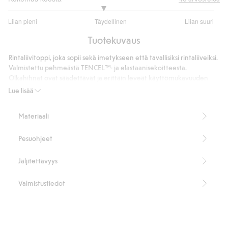
2.842105263157895
Liian pieni
Täydellinen
Liian suuri
/
Perustuu
5
Tuotekuvaus
38
ääneen
Rintaliivitoppi, joka sopii sekä imetykseen että tavallisiksi rintaliiveiksi.
Valmistettu pehmeästä TENCEL™- ja ​​elastaanisekoitteesta.
Olkahihnat ovat säädettävät ja erittäin leveät käyttömukavuuden
tarjoamiseksi. Rintaliivit menevät edestä hieman limittäin.
Lue lisää
Kaarituettomat
Ei kiinnitystä selässä
Materiaali
Irrotettavat toppaukset
Tämä tuote sisältää 95 % TENCEL™ Lyocell -kuitua.
Pesuohjeet
Tuotenumero
:
446666
TENCEL™ Lyocell
Jäljitettävyys
Valmistustiedot