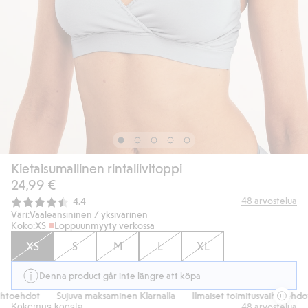
Kietaisumallinen rintaliivitoppi
24,99 €
Keskimääräinen luokitus:
48
arvostelua
4.4
Väri:
Vaaleansininen / yksivärinen
Koko:
XS
Loppuunmyyty verkossa
XS
S
M
L
XL
Denna product går inte längre att köpa
htoehdot
Sujuva maksaminen Klarnalla
Ilmaiset toimitusvaihtoehdot
Kokemus koosta
48
arvostelua