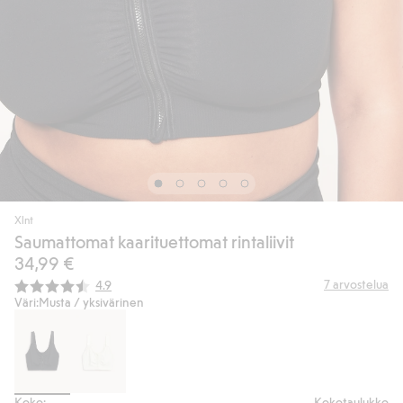
Xlnt
Saumattomat kaarituettomat rintaliivit
34,99 €
Keskimääräinen luokitus:
7
arvostelua
4.9
Väri:
Musta / yksivärinen
Koko:
Kokotaulukko