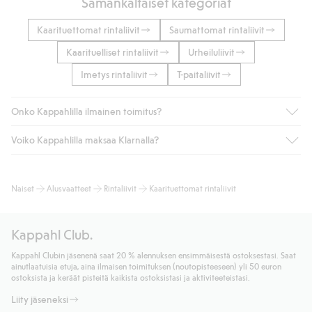
Samankaltaiset kategoriat
Kaarituettomat rintaliivit
Saumattomat rintaliivit
Kaarituelliset rintaliivit
Urheiluliivit
Imetys rintaliivit
T-paitaliivit
Onko Kappahlilla ilmainen toimitus?
Voiko Kappahlilla maksaa Klarnalla?
Jos olet Kappahl Clubin jäsen, saat aina ilmaisen toimituksen
myymälään tai yli 50 euron ostoksiin, kun valitset toimituksen
noutopisteeseen tai pakettiautomaattiin (ei koske
Kyllä. Yhteistyössä Klarnan kanssa tarjoamme sujuvat
Naiset
Alusvaatteet
Rintaliivit
Kaarituettomat rintaliivit
kotiinkuljetusta). Toimituskulut poistuvat automaattisesti, kun
maksutavat, kuten laskun, sekä muita maksuvaihtoehtoja.
olet kirjautunut sisään ja tunnistautunut jäseneksi.
Kassalla annettujen tietojen myötä hyväksyt Klarnan ehdot.
Muussa tapauksessa toimitus maksaa 4,99 € PostNordin
Klikkaamalla “Maksa tilaus” hyväksyt Kappahlin yleiset ehdot.
Kappahl Club.
noutopisteeseen tai pakettiautomaattiin ja PostNordin
Lisätietoja Klarnan maksuehdoista
(ulkoinen linkki).
kotiinkuljetuksella 6,99 €, riippumatta ostosummasta.
Kappahl Clubin jäsenenä saat 20 % alennuksen ensimmäisestä ostoksestasi. Saat
Lue lisää
ainutlaatuisia etuja, aina ilmaisen toimituksen (noutopisteeseen) yli 50 euron
Lue lisää
ostoksista ja keräät pisteitä kaikista ostoksistasi ja aktiviteeteistasi.
Liity jäseneksi