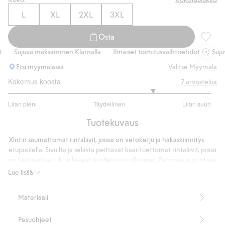
L
XL
2XL
3XL
Osta
Saumatt
Sujuva maksaminen Klarnalla
Ilmaiset toimitusvaihtoehdot
Sujuva 
Etsi myymälässä
Valitse Myymälä
Kokemus koosta
7
arvostelua
3.857142857142857
Liian pieni
Täydellinen
Liian suuri
/
Perustuu
5
Tuotekuvaus
7
ääneen
Xlnt:n saumattomat rintaliivit, joissa on vetoketju ja hakaskiinnitys
etupuolella. Sivuilta ja selästä peittävät kaarituettomat rintaliivit, joissa
on keskivahva tuki ja leveät säädettävät olkaimet. Pehmeä ja joustava
materiaali tarjoaa erinomaisen tuen. Sopivat hyvin myös
Lue lisää
urheiluliiveiksi.
Peittävyys: korkea
Materiaali
Medium support
Kaarituettomat
Pesuohjeet
Saumaton