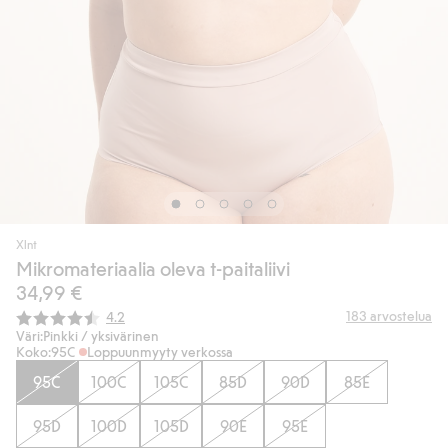
Xlnt
Mikromateriaalia oleva t-paitaliivi
34,99 €
Keskimääräinen luokitus:
183
arvostelua
4.2
Väri:
Pinkki / yksivärinen
Koko:
95C
Loppuunmyyty verkossa
95C
100C
105C
85D
90D
85E
95D
100D
105D
90E
95E