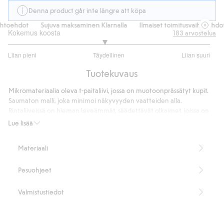
Denna product går inte längre att köpa
htoehdot
Sujuva maksaminen Klarnalla
Ilmaiset toimitusvaihtoehdot
Kokemus koosta
183
arvostelua
2.903448275862069
Liian pieni
Täydellinen
Liian suuri
/
Perustuu
5
Tuotekuvaus
145
ääneen
Mikromateriaalia oleva t-paitaliivi, jossa on muotoonprässätyt kupit.
Saumaton malli, joka minimoi näkyvyyden vaatteiden alla.
Rintaliiveissä on hieman leveämmät, säädettävät olkaimet, joissa on
toppaukset hyvän tuen tarjoamiseksi. Kevyesti topatut kaarituelliset
Lue lisää
kupit, jotka tukevat ja muotoilevat.
Peittävyys: keskitaso
Materiaali
Muotoon prässätyt kupit
Topatut kupit
Pesuohjeet
Hieman leveämmät olkaimet
Kaarituet
Hakaskiinnitys, jossa on 3 hakasta 3 rivissä
Valmistustiedot
Sisältää 75 % kierrätettyä polyamidia
Tuotenumero
:
397695
Kierrätettyä polyamidia sisältävä sekoitekangas