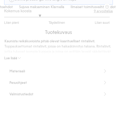
oehdot
Sujuva maksaminen Klarnalla
Ilmaiset toimitusvaihtoehdot
Kokemus koosta
9
arvostelua
2.333333333333333
Liian pieni
Täydellinen
Liian suuri
/
Perustuu
5
Tuotekuvaus
6
ääneen
Kaunista reikäkuvioista pitsiä olevat kaarituelliset rintaliivit.
Toppauksettomat rintaliivit, joissa on hakaskiinnitys takana. Rintaliivit,
jotka tukevat isompia kuppeja ja joissa on erittäin leveät säädettävät
olkaimet.
Lue lisää
Kaarituet
Keskitason peittoaste
Materiaali
Leveät olkaimet
Sisältää 90 % kierrätettyä polyamidia
Pesuohjeet
Tuotenumero
:
332569
Kierrätettyä polyamidia sisältävä sekoitekangas
Valmistustiedot