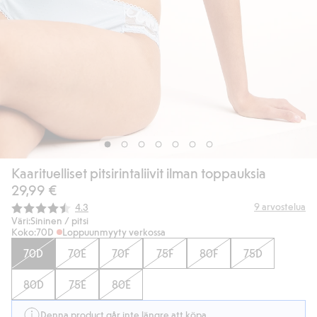
Kaarituelliset pitsirintaliivit ilman toppauksia
29,99 €
Keskimääräinen luokitus:
9
arvostelua
4.3
Väri:
Sininen / pitsi
Koko:
70D
Loppuunmyyty verkossa
70D
70E
70F
75F
80F
75D
80D
75E
80E
Denna product går inte längre att köpa