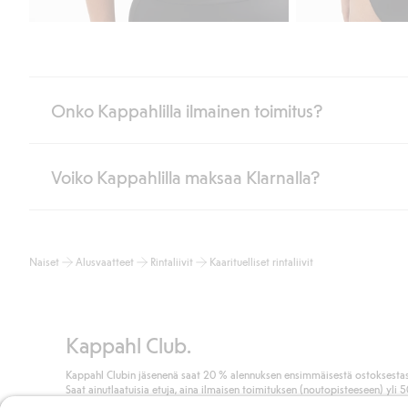
Onko Kappahlilla ilmainen toimitus?
Voiko Kappahlilla maksaa Klarnalla?
Jos olet Kappahl Clubin jäsen, saat aina ilmaisen toimituksen myymä
poistuvat automaattisesti, kun olet kirjautunut sisään ja tunnistaut
Muussa tapauksessa toimitus maksaa 4,99 € PostNordin noutopistee
Kyllä. Yhteistyössä Klarnan kanssa tarjoamme sujuvat maksutavat,
Lue lisää
Naiset
Alusvaatteet
Rintaliivit
Kaarituelliset rintaliivit
Klikkaamalla “Maksa tilaus” hyväksyt Kappahlin yleiset ehdot.
Lisä
Lue lisää
Kappahl Club.
Kappahl Clubin jäsenenä saat 20 % alennuksen ensimmäisestä ostoksestas
Saat ainutlaatuisia etuja, aina ilmaisen toimituksen (noutopisteeseen) yli 
euron ostoksista ja keräät pisteitä kaikista ostoksistasi ja aktiviteeteistasi.