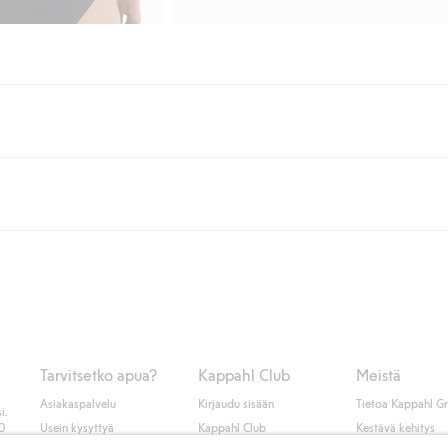
lään tai yli 50 euron ostoksiin, kun valitset toimituksen noutopisteeseen ta
unut jäseneksi.
seen tai pakettiautomaattiin ja PostNordin kotiinkuljetuksella 6,99 €, ri
 kuten laskun, sekä muita maksuvaihtoehtoja. Kassalla annettujen tietojen
tietoja Klarnan maksuehdoista
(ulkoinen linkki).
Tarvitsetko apua?
Kappahl Club
Meistä
Asiakaspalvelu
Kirjaudu sisään
Tietoa Kappahl G
i.
50
Usein kysyttyä
Kappahl Club
Kestävä kehitys