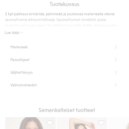
Tuotekuvaus
Brief-
alushousut
2 kpl pakkaus erivärisiä, pehmeää ja joustavaa materiaalia olevia
medium
saumattomia äitiysrintaliivejä. Saumattomat rintaliivit, joissa
shape
irrotettavat toppaukset. Täydelliset tuoreelle äidille. Helpot avata
imetystä varten.
Lue lisää
Alaspäin taitettavat kupit imetystä varten
Joustavat olkaimet, joiden pituutta voi säätää
Materiaali
Kolmen eri koon hakaskiinnitys kolmessa rivissä
Sisältää 63 % kierrätettyä polyamidia
Pesuohjeet
Tuotenumero
:
509273
Kierrätettyä polyamidia sisältävä sekoitekangas
Jäljitettävyys
Valmistustiedot
Samankaltaiset tuotteet
2 kpl pakkaus äitiysrintaliivejä, Lisää suosi
Pitsiset äitiysrin