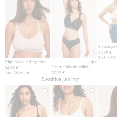
34,99 €
Osta
Osta
2 kpl.
17,50 €
2 kpl pakkaus äitiysrintaliivejä
Pitsiset äitiysrintaliivit
34,99 €
29,99 €
2 kpl.
17,50 €
/kpl
Suosittua juuri nyt
Äitiystoppi, Lisää suosikkeihin
Äitiystoppi, Lis