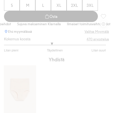
S
M
L
XL
2XL
3XL
Osta
2 kpl pa
hdot
Sujuva maksaminen Klarnalla
Ilmaiset toimitusvaihtoehdot
S
Etsi myymälässä
Valitse Myymälä
Kokemus koosta
470
arvostelua
2.863874345549738
Liian pieni
Täydellinen
Liian suuri
/
Perustuu
5
Yhdistä
382
ääneen