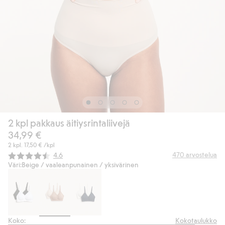
2 kpl pakkaus äitiysrintaliivejä
34,99 €
2 kpl.
17,50 €
/kpl
Keskimääräinen luokitus:
470
arvostelua
4.6
Väri:
Beige / vaaleanpunainen / yksivärinen
Koko:
Kokotaulukko