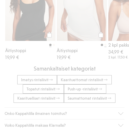
Osta
Osta
Äitiystoppi
Äitiystoppi
34,99 €
19,99 €
19,99 €
2 kpl.
17,50 €
Samankaltaiset kategoriat
Imetys rintaliivit
Kaarituettomat rintaliivit
Topatut rintaliivit
Push-up -rintaliivit
Kaarituelliset rintaliivit
Saumattomat rintaliivit
Onko Kappahlilla ilmainen toimitus?
Voiko Kappahlilla maksaa Klarnalla?
Jos olet Kappahl Clubin jäsen, saat aina ilmaisen toimituksen