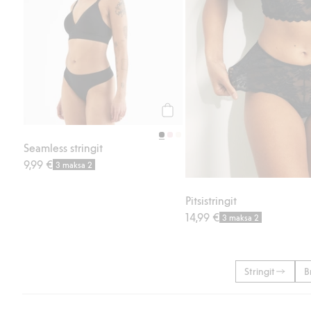
Osta
Seamless stringit
9,99 €
3 maksa 2
Pitsistringit
14,99 €
3 maksa 2
Stringit
B