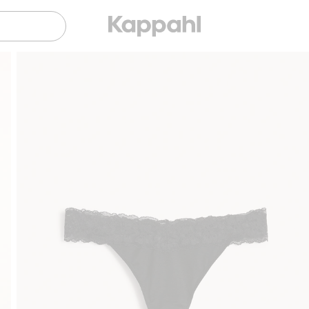
Sujuva maksaminen Klarnalla
Ilmaiset toimitusv