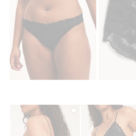
String-alushousut, Lisää suosikke