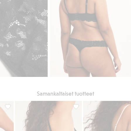
Samankaltaiset tuotteet
ihin
3 kpl:n pakkaus pitsistringejä, Lisää suosikkeihin
String 3-pack puuvillaa, Lisää