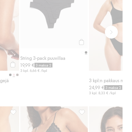
Osta
String 3-pack puuvillaa
19,99 €
3 maksa 2
Osta
3 kpl.
6,66 €
/kpl
ngejä
24,99 €
3 maksa 2
3 kpl.
8,33 €
/kpl
String 3-pack puuvillaa, Lisää suosikkeihin
3 kpl:n pakkaus pitsistringe