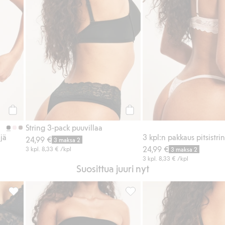
Osta
Osta
String 3-pack puuvillaa
jä
3 kpl:n pakkaus pitsistri
24,99 €
3 maksa 2
24,99 €
3 kpl.
8,33 €
/kpl
3 maksa 2
3 kpl.
8,33 €
/kpl
Suosittua juuri nyt
ihin
Pitsistringit, Lisää suosikkeihin
Stringit, Lisää suosikkeihin