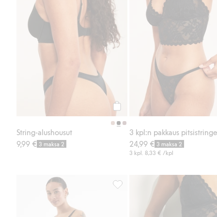
Osta
String-alushousut
3 kpl:n pakkaus pitsistringe
9,99 €
24,99 €
3 maksa 2
3 maksa 2
3 kpl.
8,33 €
/kpl
Seamless stringit, Lisää suosikke