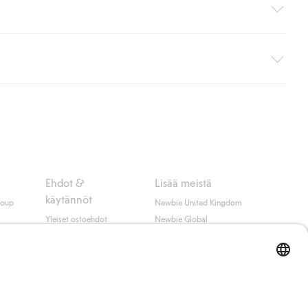
i pakettiautomaattiin (ei koske kotiinkuljetusta). Toimituskulut
ippumatta ostosummasta.
 myötä hyväksyt Klarnan ehdot.
Ehdot &
Lisää meistä
käytännöt
roup
Newbie United Kingdom
Yleiset ostoehdot
Newbie Global
Tietosuojaseloste
Affiliate
t
Evästekäytäntö
Opiskelija-alennus
Ehdot #YesKappahl
#YesNewbie