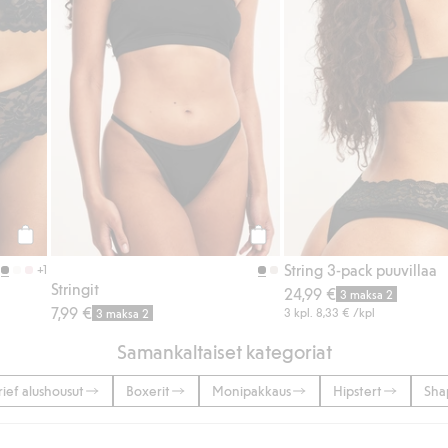
Osta
Osta
String 3-pack puuvillaa
+1
Stringit
24,99 €
3 maksa 2
7,99 €
3 kpl.
8,33 €
/kpl
3 maksa 2
Samankaltaiset kategoriat
rief alushousut
Boxerit
Monipakkaus
Hipstert
Sha