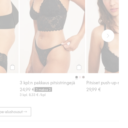
Osta
Osta
3 kpl:n pakkaus pitsistringejä
Pitsiset push-up-rintali
24,99 €
29,99 €
3 maksa 2
3 kpl.
8,33 €
/kpl
pe-alushousut