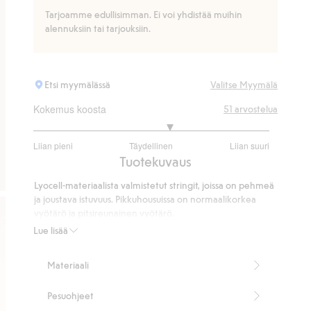
Tarjoamme edullisimman. Ei voi yhdistää muihin
alennuksiin tai tarjouksiin.
Etsi myymälässä
Valitse Myymälä
Kokemus koosta
51
arvostelua
3.324324324324324
Liian pieni
Täydellinen
Liian suuri
/
Perustuu
Tuotekuvaus
5
37
Lyocell-materiaalista valmistetut stringit, joissa on pehmeä
ääneen
ja joustava istuvuus. Pikkuhousuissa on normaalikorkea
vyötärö ja pitsireunainen vyötärö.
Stringimalli
Lue lisää
Pitsisomiste
Normaalikorkea vyötärö
Materiaali
Tämä tuote sisältää 95 % TENCEL™ Lyocell -kuitua.
Tuotenumero
:
363721
Pesuohjeet
TENCEL™ Lyocell