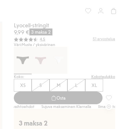
Lyocell-stringit
9,99 €
3 maksa 2
Keskimääräinen luokitus:
51
arvostelua
4.5
Väri:
Musta / yksivärinen
Koko:
Kokotaulukko
XS
S
M
L
XL
Osta
Lyocell-strin
aihtoehdot
Sujuva maksaminen Klarnalla
Ilmaiset toimitusvaihtoehdo
3 maksa 2