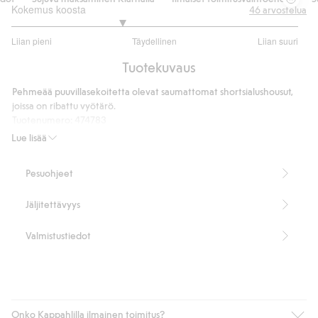
Kokemus koosta
46
arvostelua
2.533333333333333
Liian pieni
Täydellinen
Liian suuri
/
Perustuu
5
Tuotekuvaus
30
ääneen
Pehmeää puuvillasekoitetta olevat saumattomat shortsialushousut,
joissa on ribattu vyötärö.
Tuotenumero
:
474783
Lue lisää
Pesuohjeet
Jäljitettävyys
Valmistustiedot
Onko Kappahlilla ilmainen toimitus?