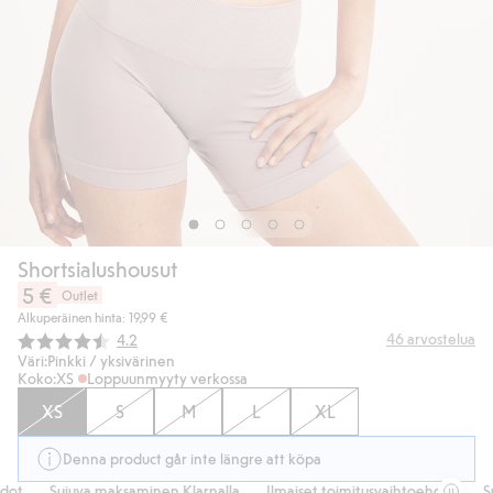
Shortsialushousut
5 €
Outlet
Alkuperäinen hinta: 19,99 €
Keskimääräinen luokitus:
46
arvostelua
4.2
Väri:
Pinkki / yksivärinen
Koko:
XS
Loppuunmyyty verkossa
XS
S
M
L
XL
Denna product går inte längre att köpa
ot
Sujuva maksaminen Klarnalla
Ilmaiset toimitusvaihtoehdot
Suj