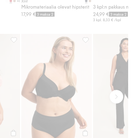
+1
Xlnt
Mikromateriaalia olevat hipsterit
17,99 €
24,99 €
3 maksa 2
3 maksa 2
3 kpl.
8,33 €
/kpl
uosikkeihin
Pitsiä olevat brief-pikkuhousut, Lisää suosikkeihin
Mikromateriaalia olevat hips