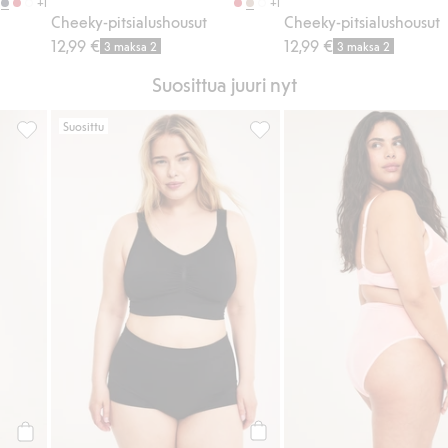
+1
+1
Cheeky-pitsialushousut
Cheeky-pitsialushousut
12,99 €
12,99 €
3 maksa 2
3 maksa 2
Suosittua juuri nyt
Suosittu
suosikkeihin
Slim jeans high waist, Lisää suosikkeihin
Saumattomat bokserit, Lisää s