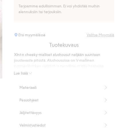
Tarjoamme edullisimman. Ei voi yhdistää muihin
alennuksiin tai tarjouksiin.
Etsi myymälässä
Valitse Myymälä
Tuotekuvaus
Xlnt:n cheeky-malliset alushousut neljään suuntaan
joustavasta pitsistä. Alushousuissa on V-mallinen
normaalikorkea vyötärö ja puuvillavuorattu haaraosa.
Cheeky-malli
Lue lisää
Normaalikorkea vyötärö
V-muotoinen vyötärö
Materiaali
4-suuntainen jousto
Puuvillavuorattu haarakiila.
Pesuohjeet
Sisältää 87 % kierrätettyä polyamidia
Tuotenumero
:
902353
Jäljitettävyys
Kierrätettyä polyamidia sisältävä sekoitekangas
Valmistustiedot