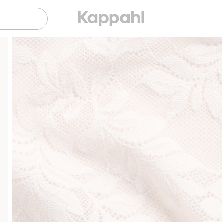
Sujuva maksaminen Klarnalla
Ilmaiset toimitusvaihtoeh