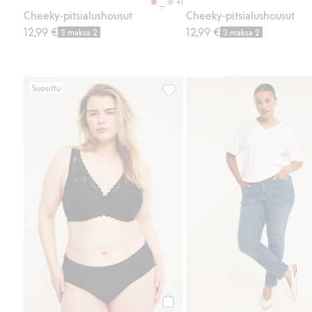
+1
Cheeky-pitsialushousut
Cheeky-pitsialushousut
12,99 €
12,99 €
3 maksa 2
3 maksa 2
Suosittu
Brief-pikkuhousut pitsillä, Lisää 