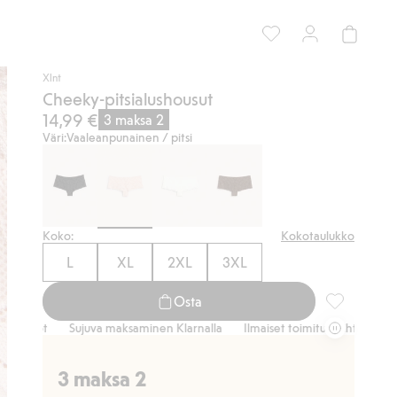
Xlnt
Cheeky-pitsialushousut
14,99 €
3 maksa 2
Väri:
Vaaleanpunainen / pitsi
Koko:
Kokotaulukko
L
XL
2XL
3XL
Osta
Cheeky-pitsi
dot
Sujuva maksaminen Klarnalla
Ilmaiset toimitusvaihtoehdot
Su
3 maksa 2