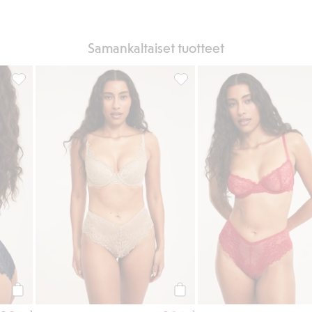
Samankaltaiset tuotteet
osikkeihin
Cheeky-pitsialushousut, Lisää suosikkeihin
Cheeky-pitsialushousut, Lisää
Osta
Osta