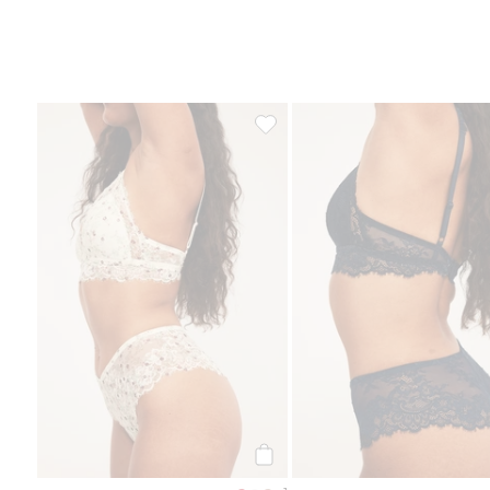
Cheeky-pitsialushousut, Lisää su
Osta