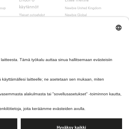
käytännöt
roup
Newbie United Kingdom
Yleiset ostoehdot
Newbie Global
Tietosuojaseloste
Affiliate
t
Evästekäytäntö
Opiskelija-alennus
Ehdot #YesKappahl
#YesNewbie