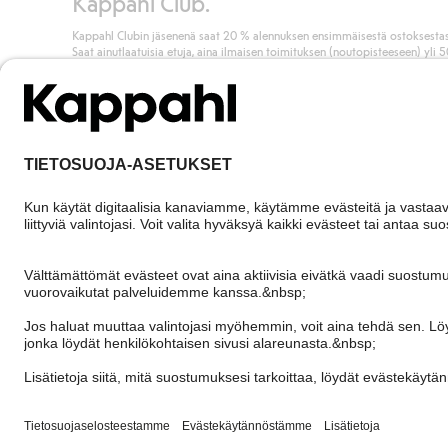
Kappahl Club.
Kappahl Clubin jäsenenä saat 20 % alennuksen ensimmäisestä ostoksestas
Saat ainutlaatuisia etuja, aina ilmaisen toimituksen (noutopisteeseen) yli 
euron ostoksista ja keräät pisteitä kaikista ostoksistasi ja aktiviteeteistasi.
Liity jäseneksi
Finland
Vaihda maata
Cookies