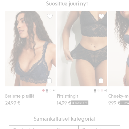
Suosittua juuri nyt
Bralette pitsillä, Lisää suosikkeihin
Pitsistringit, Li
Osta
Osta
+1
+1
Bralette pitsillä
Pitsistringit
24,99 €
14,99 €
9,99 €
3 maksa 2
3 ma
Samankaltaiset kategoriat