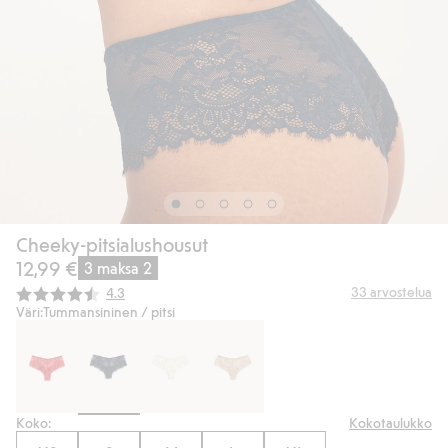
Cheeky-pitsialushousut
12,99 €
3 maksa 2
Keskimääräinen luokitus:
33
arvostelua
4.3
Väri:
Tummansininen / pitsi
Koko:
Kokotaulukko