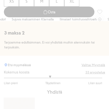
XS
S
M
L
XL
Osta
Cheeky-
t
Sujuva maksaminen Klarnalla
Ilmaiset toimitusvaihtoehdot
Suju
3 maksa 2
Tarjoamme edullisimman. Ei voi yhdistää muihin alennuksiin tai
tarjouksiin.
Etsi myymälässä
Valitse Myymälä
Kokemus koosta
33
arvostelua
2.862068965517242
Liian pieni
Täydellinen
Liian suuri
/
Perustuu
5
Yhdistä
29
ääneen