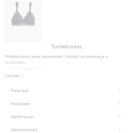
Tuotekuvaus
Bralette
pitsillä
Pitsialushousut, jossa hapsureunat. Vyötärö on joustava ja v-
muotoinen.
Joustavaa pitsiä
V-muotoinen vyötärö
Lue lisää
Puuvillavuorattu haarakiila.
Sisältää 84 % kierrätettyä polyamidia.
Materiaali
Tuotenumero
:
900886
Kierrätettyä polyamidia sisältävä sekoitekangas
Pesuohjeet
Jäljitettävyys
Valmistustiedot