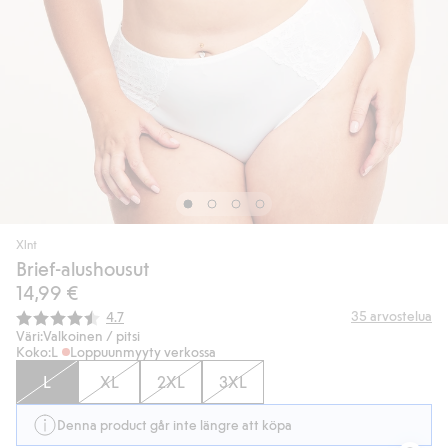
Xlnt
Brief-alushousut
14,99 €
Keskimääräinen luokitus:
35
arvostelua
4.7
Väri:
Valkoinen / pitsi
Koko:
L
Loppuunmyyty verkossa
L
XL
2XL
3XL
Denna product går inte längre att köpa