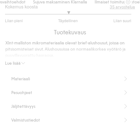
svaihtoehdot
Sujuva maksaminen Klarnalla
Ilmaiset toimitusvaihtoeh
Kokemus koosta
35
arvostelua
3
Liian pieni
Täydellinen
Liian suuri
/
Perustuu
5
Tuotekuvaus
26
ääneen
Xlnt-malliston mikromateriaalia olevat brief-alushousut, joissa on
pitsisomisteiset sivut. Alushousuissa on normaalikorkea vyötärö ja
puuvillavuorattu haaraosa.
Normaalikorkea vyötärö
Lue lisää
Sisältää 75 % kierrätettyä polyamidia.
Tuotenumero
:
866814
Materiaali
Kierrätettyä polyamidia sisältävä sekoitekangas
Pesuohjeet
Jäljitettävyys
Valmistustiedot