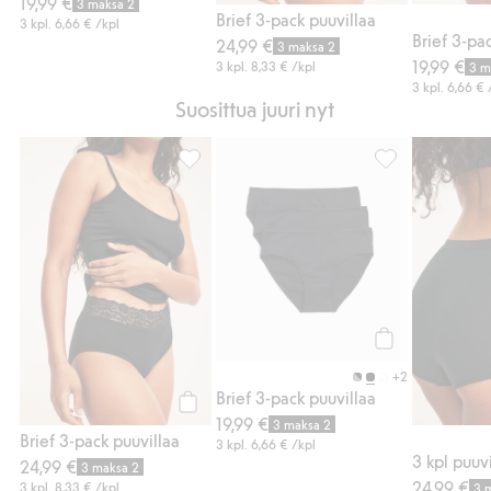
19,99 €
Osta
3 maksa 2
Brief 3-pack puuvillaa
3 kpl.
6,66 €
/kpl
Brief 3-pa
24,99 €
3 maksa 2
19,99 €
3 kpl.
8,33 €
/kpl
3 m
3 kpl.
6,66 €
Suosittua juuri nyt
Brief 3-pack puuvillaa, Lisää suosikkeihin
Brief 3-pack puu
Osta
+2
Brief 3-pack puuvillaa
19,99 €
Osta
3 maksa 2
Brief 3-pack puuvillaa
3 kpl.
6,66 €
/kpl
3 kpl puuv
24,99 €
3 maksa 2
24,99 €
3 kpl.
8,33 €
/kpl
3 