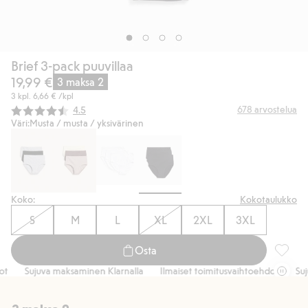
Brief 3-pack puuvillaa
19,99 €
3 maksa 2
3 kpl.
6,66 €
/kpl
Keskimääräinen luokitus:
678
arvostelua
4.5
Väri:
Musta / musta / yksivärinen
Koko:
Kokotaulukko
S
M
L
XL
2XL
3XL
Osta
Brief 3
Sujuva maksaminen Klarnalla
Ilmaiset toimitusvaihtoehdot
Sujuv