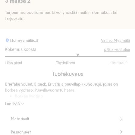
3 maksa 2
Tarjoamme edullisimman. Ei voi yhdistää muihin alennuksiin tai
tarjouksiin.
Etsi myymälässä
Valitse Myymälä
Kokemus koosta
678
arvostelua
3.390151515151515
Liian pieni
Täydellinen
Liian suuri
/
Perustuu
5
Tuotekuvaus
528
ääneen
Briefalushousut, 3-pack. Erivärisiä puuvillapikkuhousuja, joissa on
korkea vyötärö. Puuvillavuorattu haara.
Korkea vyötärö
Kapea resorireuna vyötäröllä
Lue lisää
Puuvillavuorattu haarakiila.
3 kpl:n pakkaus
Materiaali
Tuotenumero
:
531160
Pesuohjeet