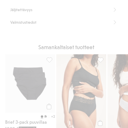
Jäljitettävyys
Valmistustiedot
Samankaltaiset tuotteet
Brief 3-pack puuvillaa, Lisää suosikkeihin
Brief 3-pack puu
Osta
+2
Brief 3-pack puuvillaa