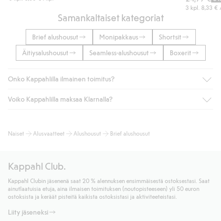
3 kpl.
8,33 €
Samankaltaiset kategoriat
Brief alushousut
Monipakkaus
Shortsit
Äitiysalushousut
Seamless-alushousut
Boxerit
Onko Kappahlilla ilmainen toimitus?
Voiko Kappahlilla maksaa Klarnalla?
Jos olet Kappahl Clubin jäsen, saat aina ilmaisen toimituksen
myymälään tai yli 50 euron ostoksiin, kun valitset toimituksen
noutopisteeseen tai pakettiautomaattiin (ei koske
Kyllä. Yhteistyössä Klarnan kanssa tarjoamme sujuvat
Naiset
Alusvaatteet
Alushousut
Brief alushousut
kotiinkuljetusta). Toimituskulut poistuvat automaattisesti, kun
maksutavat, kuten laskun, sekä muita maksuvaihtoehtoja.
olet kirjautunut sisään ja tunnistautunut jäseneksi.
Kassalla annettujen tietojen myötä hyväksyt Klarnan ehdot.
Muussa tapauksessa toimitus maksaa 4,99 € PostNordin
Klikkaamalla “Maksa tilaus” hyväksyt Kappahlin yleiset ehdot.
Kappahl Club.
noutopisteeseen tai pakettiautomaattiin ja PostNordin
Lisätietoja Klarnan maksuehdoista
(ulkoinen linkki).
kotiinkuljetuksella 6,99 €, riippumatta ostosummasta.
Kappahl Clubin jäsenenä saat 20 % alennuksen ensimmäisestä ostoksestasi. Saat
Lue lisää
ainutlaatuisia etuja, aina ilmaisen toimituksen (noutopisteeseen) yli 50 euron
Lue lisää
ostoksista ja keräät pisteitä kaikista ostoksistasi ja aktiviteeteistasi.
Liity jäseneksi