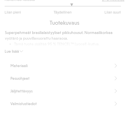
3.3
Liian pieni
Täydellinen
Liian suuri
/
Perustuu
5
Tuotekuvaus
20
ääneen
Superpehmeät brasilialaistyyliset pikkuhousut. Normaalikorkea
vyötärö ja puuvillavuorattu haaraosa.
Tämä tuote sisältää 95 % TENCEL™ Lyocell -kuitua.
Tuotenumero
:
448068
Lue lisää
TENCEL™ Lyocell
Materiaali
Pesuohjeet
Jäljitettävyys
Valmistustiedot