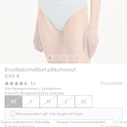
Brasilialaismalliset pikkuhousut
9,99 €
Keskimääräinen luokitus:
21
arvostelua
4.4
Väri:
Vaaleansininen / yksivärinen
Koko:
XS
Loppuunmyyty verkossa
XS
S
M
L
XL
Denna product går inte längre att köpa
ujuva maksaminen Klarnalla
Ilmaiset toimitusvaihtoehdot
Sujuva ma
Kokemus koosta
21
arvostelua