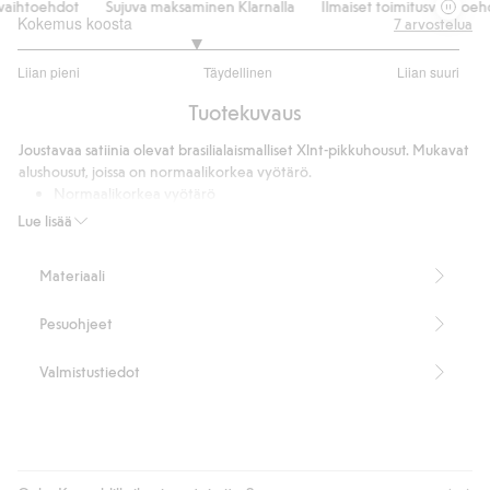
aihtoehdot
Sujuva maksaminen Klarnalla
Ilmaiset toimitusvaihtoehd
Kokemus koosta
7
arvostelua
2.6
Liian pieni
Täydellinen
Liian suuri
/
Perustuu
5
Tuotekuvaus
5
ääneen
Joustavaa satiinia olevat brasilialaismalliset Xlnt-pikkuhousut. Mukavat
alushousut, joissa on normaalikorkea vyötärö.
Normaalikorkea vyötärö
Sisältää 70 % kierrätettyä polyamidia.
Lue lisää
Tuotenumero
:
388306
Kierrätettyä polyamidia sisältävä sekoitekangas
Materiaali
Pesuohjeet
Valmistustiedot