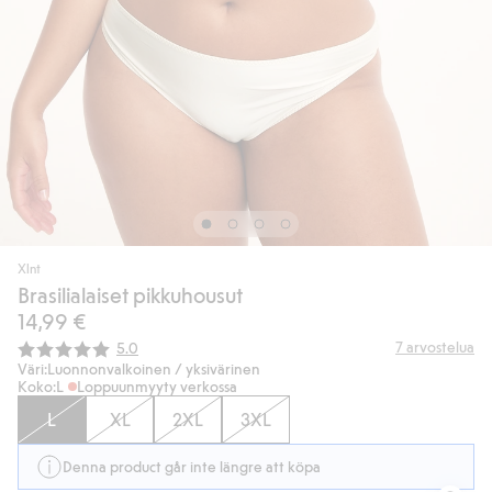
Xlnt
Brasilialaiset pikkuhousut
14,99 €
Keskimääräinen luokitus:
7
arvostelua
5.0
Väri:
Luonnonvalkoinen / yksivärinen
Koko:
L
Loppuunmyyty verkossa
L
XL
2XL
3XL
Denna product går inte längre att köpa