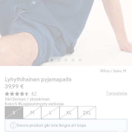
189cm / Koko: M
Lyhythihainen pyjamapaita
39,99 €
Keskimääräinen luokitus:
7
arvostelua
4.7
Väri:
Sininen / yksivärinen
Koko:
S
Loppuunmyyty verkossa
S
M
L
XL
2XL
Denna product går inte längre att köpa