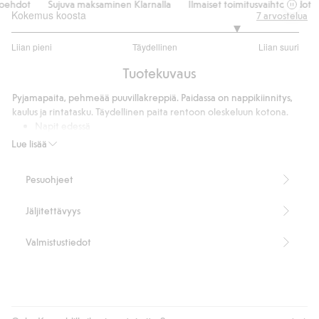
ehdot
Sujuva maksaminen Klarnalla
Ilmaiset toimitusvaihtoehdot
Kokemus koosta
7
arvostelua
4.142857142857143
Liian pieni
Täydellinen
Liian suuri
/
Perustuu
5
Tuotekuvaus
7
ääneen
Pyjamapaita, pehmeää puuvillakreppiä. Paidassa on nappikiinnitys,
kaulus ja rintatasku. Täydellinen paita rentoon oleskeluun kotona.
Napit edessä
Normaali istuvuus
Lue lisää
M-koon pituus 75 cm.
Tuotenumero
:
427815
Pesuohjeet
Jäljitettävyys
Valmistustiedot