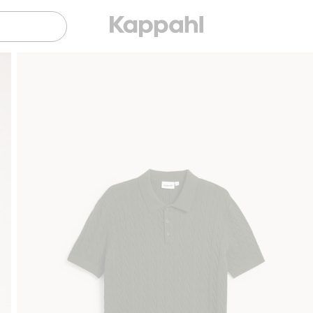
Sujuva maksaminen Klarnalla
Ilmaiset toimitusvaihtoehdot