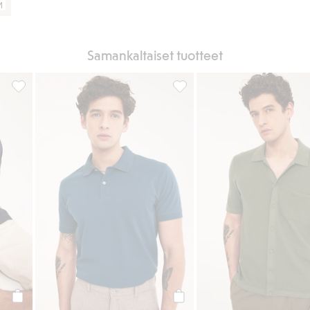
M
Samankaltaiset tuotteet
ä suosikkeihin
pikeepaita, Lisää suosikkeihin
Pikeepaita, Lisää suosikkeihin
Osta
Osta