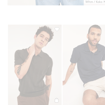
189cm / Koko: 
Lyhythihainen neulepusero, Lisä
Osta