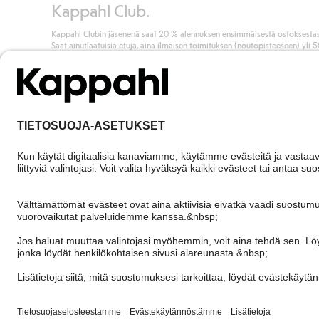
Kappahl Club.
Kappahl Clubin jäsenenä saat 20 % alennuksen ensimmäisestä ostoksestas
Saat ainutlaatuisia etuja, aina ilmaisen toimituksen (noutopisteeseen) yli 
euron ostoksista ja keräät pisteitä kaikista ostoksistasi ja aktiviteeteistasi.
Liity jäseneksi
Finland
Vaihda maata
Cookies