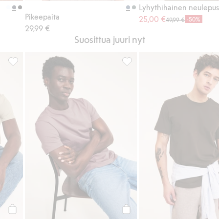
Lyhythihainen neulepu
Pikeepaita
25,00 €
-50%
49,99 €
29,99 €
Suosittua juuri nyt
, Lisää suosikkeihin
T-paita, jossa pyöreä pääntie, Lisää suosikkeihin
Regular-mallinen puuvilla-t-pa
Osta
Osta