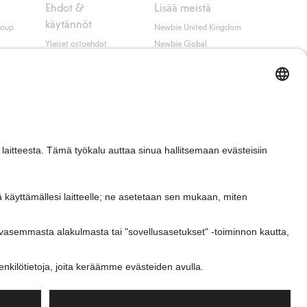
Ehdot &
Lisää meistä
käytännöt
roup
Newbie United Kingdom
Yleiset ostoehdot
Newbie Global
Tietosuojaseloste
Affiliate
t
Evästekäytäntö
Opiskelija-alennus
Ehdot #YesKappahl
#YesNewbie