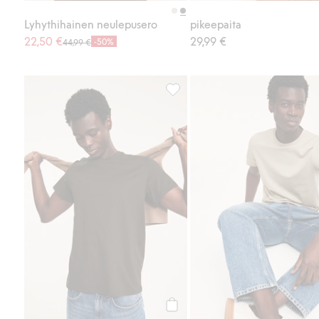
Lyhythihainen neulepusero
pikeepaita
22,50 €
29,99 €
-50%
44,99 €
Regular-mallinen puuvilla-t-paita
Osta