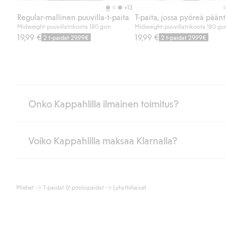
+13
Regular-mallinen puuvilla-t-paita
T-paita, jossa pyöreä päänt
Midweight-puuvillatrikoota 180 gsm
Midweight-puuvillatrikoota 180 gs
19,99 €
19,99 €
2 t-paidat 29,99€
2 t-paidat 29,99€
Onko Kappahlilla ilmainen toimitus?
Voiko Kappahlilla maksaa Klarnalla?
Jos olet Kappahl Clubin jäsen, saat aina ilmaisen toimituksen myymä
poistuvat automaattisesti, kun olet kirjautunut sisään ja tunnistaut
Muussa tapauksessa toimitus maksaa 4,99 € PostNordin noutopistee
Kyllä. Yhteistyössä Klarnan kanssa tarjoamme sujuvat maksutavat,
Lue lisää
Miehet
T-paidat & poolopaidat
Lyhythihaiset
Klikkaamalla “Maksa tilaus” hyväksyt Kappahlin yleiset ehdot.
Lisä
Lue lisää