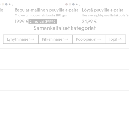
+13
+13
ie
Regular-mallinen puuvilla-t-paita
Löysä puuvilla-t-paita
m
Midweight-puuvillatrikoota 180 gsm
Heavyweight-puuvillatrikoota 
19,99 €
24,99 €
2 t-paidat 29,99€
Samankaltaiset kategoriat
Lyhythihaiset
Pitkähihaiset
Poolopaidat
Topit
lään tai yli 50 euron ostoksiin, kun valitset toimituksen noutopisteeseen ta
unut jäseneksi.
seen tai pakettiautomaattiin ja PostNordin kotiinkuljetuksella 6,99 €, ri
 kuten laskun, sekä muita maksuvaihtoehtoja. Kassalla annettujen tietojen
tietoja Klarnan maksuehdoista
(ulkoinen linkki).