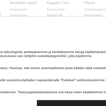
Tarvitsetko apua?
Kappahl Club
Meistä
Asiakaspalvelu
Kirjaudu sisään
Tietoa Kappahl G
i.
50
Usein kysyttyä
Kappahl Club
Kestävä kehitys
Tilaus
Jäsenyysehdot
Tule meille töihin
Ota yhteyttä
Lehdistö & uutise
Hae myymälä
Saavutettavuus
Tarkista lahjakortin
saldo
Personal styling
Peru ostoksesi