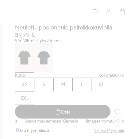
Neulottu pooloneule palmikkokuviolla
39,99 €
Väri:
Vihreä / yksivärinen
Koko:
Kokotaulukko
XS
S
M
L
XL
2XL
Osta
Neulottu poo
Sujuva maksaminen Klarnalla
Ilmaiset toimitusvaihtoehdot
Sujuva
Etsi myymälässä
Valitse Myymälä