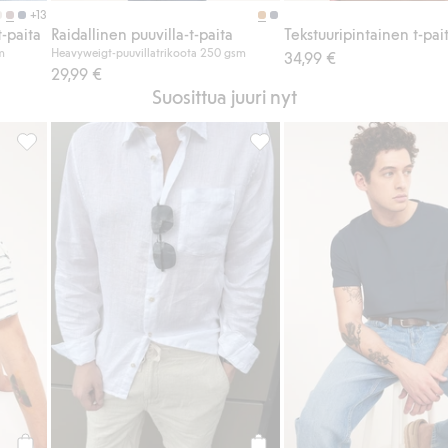
+13
t-paita
Raidallinen puuvilla-t-paita
m
Heavyweigt-puuvillatrikoota 250 gsm
34,99 €
29,99 €
Suosittua juuri nyt
ää suosikkeihin
Raidallinen puuvilla-t-paita, Lisää suosikkeihin
Pellavasekoitetta olevat shorts