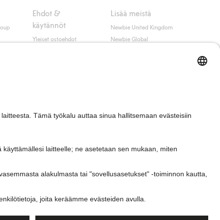
Ehdot &
Lisää meistä
käytännöt
roup
Newbie United Kingdom
Yleiset ostoehdot
Newbie Global
Tietosuojaseloste
Affiliate
t
Evästekäytäntö
Opiskelija-alennus
Ehdot #YesKappahl
#YesNewbie