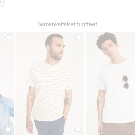
M
Samankaltaiset tuotteet
ää suosikkeihin
Regular-mallinen puuvilla-t-paita, Lisää suosikkeihin
Raidallinen puuvilla-t-paita, L
Osta
Osta