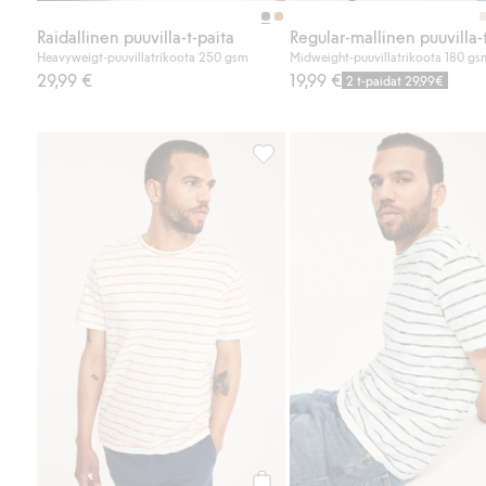
Raidallinen puuvilla-t-paita
Regular-mallinen puuvilla-
Heavyweigt-puuvillatrikoota 250 gsm
Midweight-puuvillatrikoota 180 gs
29,99 €
19,99 €
2 t-paidat 29,99€
Raidallinen puuvilla-t-paita, Lis