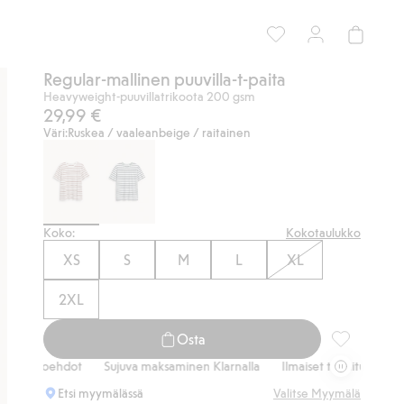
Regular-mallinen puuvilla-t-paita
Heavyweight-puuvillatrikoota 200 gsm
29,99 €
Väri:
Ruskea / vaaleanbeige / raitainen
Koko:
Kokotaulukko
XS
S
M
L
XL
2XL
Osta
Regular-mall
ehdot
Sujuva maksaminen Klarnalla
Ilmaiset toimitusvaihtoehdot
Etsi myymälässä
Valitse Myymälä