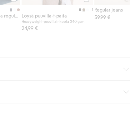
Osta
Osta
Regular jeans
+1
Tekstuuripintainen t-paita regular fit
Löysä puuvilla-t-paita
59,99 €
Heavyweight-puuvillatrikoota 240 gsm
24,99 €
i pakettiautomaattiin (ei koske kotiinkuljetusta). Toimituskulut
ippumatta ostosummasta.
 myötä hyväksyt Klarnan ehdot.