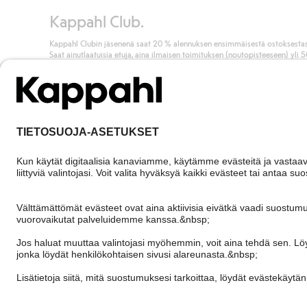
Kappahl Club.
Kappahl Clubin jäsenenä saat 20 % alennuksen ensimmäisestä ostoksestas
Saat ainutlaatuisia etuja, aina ilmaisen toimituksen (noutopisteeseen) yli 
euron ostoksista ja keräät pisteitä kaikista ostoksistasi ja aktiviteeteistasi.
Liity jäseneksi
Finland
Vaihda maata
Cookies