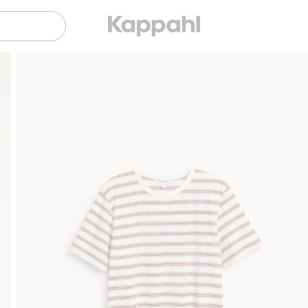
Sujuva maksaminen Klarnalla
Ilmaiset toimitusvaihto