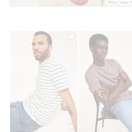
187cm / Koko: 
Raidallinen puuvilla-t-paita, Lis
Osta