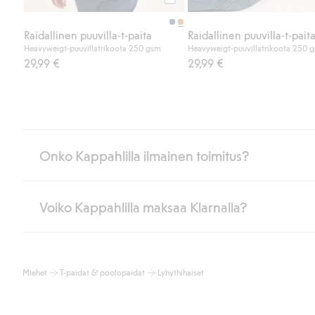
Osta
Raidallinen puuvilla-t-paita
Raidallinen puuvilla-t-pait
Heavyweigt-puuvillatrikoota 250 gsm
Heavyweigt-puuvillatrikoota 250 
29,99 €
29,99 €
Onko Kappahlilla ilmainen toimitus?
Voiko Kappahlilla maksaa Klarnalla?
Jos olet Kappahl Clubin jäsen, saat aina ilmaisen toimituksen myymä
poistuvat automaattisesti, kun olet kirjautunut sisään ja tunnistaut
Muussa tapauksessa toimitus maksaa 4,99 € PostNordin noutopistee
Kyllä. Yhteistyössä Klarnan kanssa tarjoamme sujuvat maksutavat,
Lue lisää
Miehet
T-paidat & poolopaidat
Lyhythihaiset
Klikkaamalla “Maksa tilaus” hyväksyt Kappahlin yleiset ehdot.
Lisä
Lue lisää