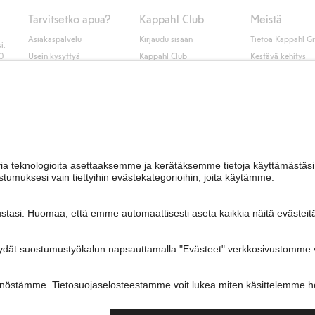
Tarvitsetko apua?
Kappahl Club
Meistä
Asiakaspalvelu
Kirjaudu sisään
Tietoa Kappahl G
i.
50
Usein kysyttyä
Kappahl Club
Kestävä kehitys
Tilaus
Jäsenyysehdot
Tule meille töihin
Ota yhteyttä
Lehdistö & uutise
Hae myymälä
Saavutettavuus
Tarkista lahjakortin
saldo
Personal styling
Peru ostoksesi