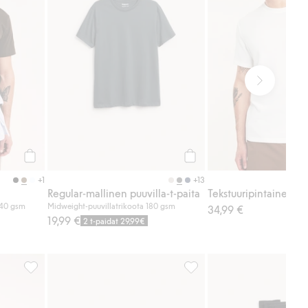
Osta
Osta
+1
+13
Regular-mallinen puuvilla-t-paita
240 gsm
Midweight-puuvillatrikoota 180 gsm
34,99 €
19,99 €
2 t-paidat 29,99€
uosikkeihin
Regular-mallinen puuvilla-t-paita, Lisää suosikkeihin
Boxerit 2-pack, Lisää suosi