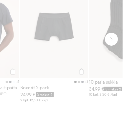
Osta
Osta
10 paria sukkia
+1
+1
a-t-paita
Boxerit 2-pack
34,99 €
3 maksa 2
0 gsm
24,99 €
10 kpl.
3,50 €
/kpl
3 maksa 2
2 kpl.
12,50 €
/kpl