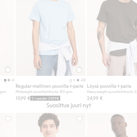
Osta
Osta
+1
+13
Regular-mallinen puuvilla-t-paita
Löysä puuvilla-t-paita
 gsm
Midweight-puuvillatrikoota 180 gsm
Heavyweight-puuvillatrikoota 
19,99 €
24,99 €
2 t-paidat 29,99€
Suosittua juuri nyt
sikkeihin
Löysä puuvilla-t-paita, Lisää suosikkeihin
Löysä puuvilla-t-paita, Lisää s