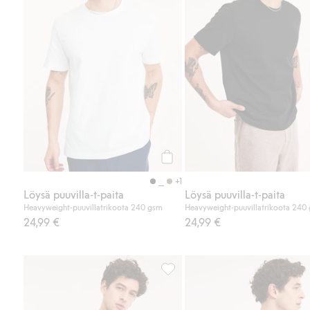
Osta
+1
Löysä puuvilla-t-paita
Löysä puuvilla-t-paita
Heavyweight-puuvillatrikoota 240 gsm
Heavyweight-puuvillatrikoota 240
24,99 €
24,99 €
Löysä puuvilla-t-paita, Lisää suo