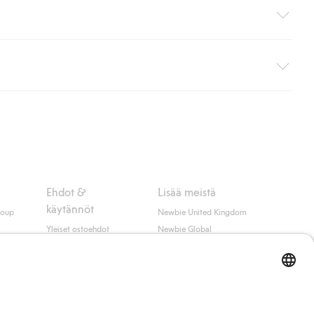
i pakettiautomaattiin (ei koske kotiinkuljetusta). Toimituskulut
ippumatta ostosummasta.
 myötä hyväksyt Klarnan ehdot.
Ehdot &
Lisää meistä
käytännöt
roup
Newbie United Kingdom
Yleiset ostoehdot
Newbie Global
Tietosuojaseloste
Affiliate
t
Evästekäytäntö
Opiskelija-alennus
Ehdot #YesKappahl
#YesNewbie