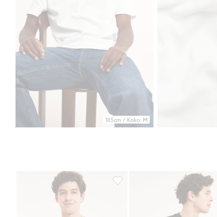
185cm / Koko: M
Löysä puuvilla-t-paita, Lisää suo