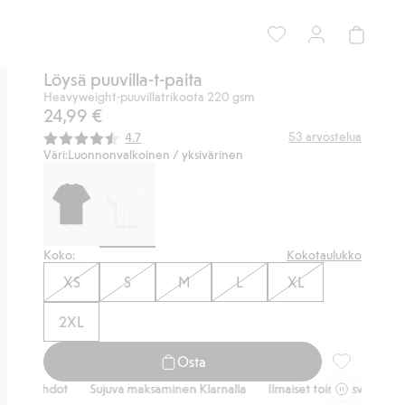
Löysä puuvilla-t-paita
Heavyweight-puuvillatrikoota 220 gsm
24,99 €
Keskimääräinen luokitus:
53
arvostelua
4.7
Väri:
Luonnonvalkoinen / yksivärinen
Koko:
Kokotaulukko
XS
S
M
L
XL
2XL
Osta
Löysä puuvil
ehdot
Sujuva maksaminen Klarnalla
Ilmaiset toimitusvaihtoehdot