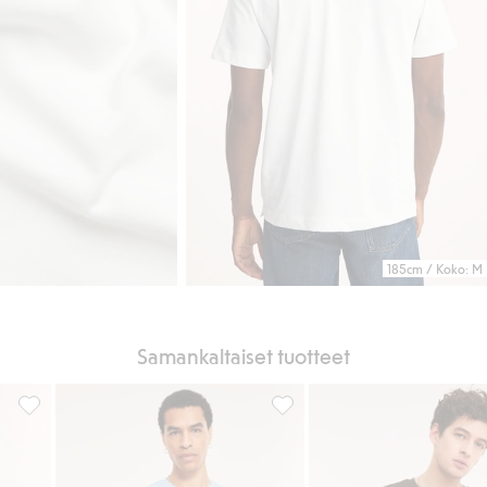
185cm / Koko: M
Samankaltaiset tuotteet
sikkeihin
Löysä puuvilla-t-paita, Lisää suosikkeihin
Regular-mallinen puuvilla-t-pa