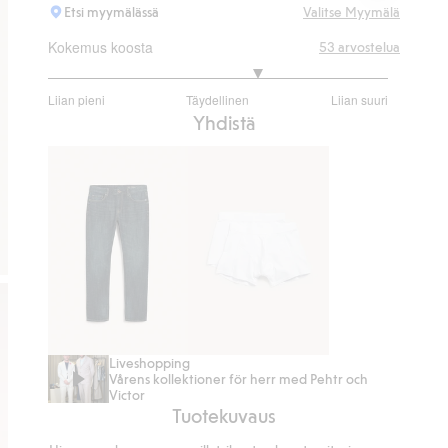
Etsi myymälässä
Valitse Myymälä
Kokemus koosta
53
arvostelua
3.486486486486486
Liian pieni
Täydellinen
Liian suuri
/
Perustuu
Yhdistä
5
37
ääneen
Liveshopping
Regular
Boxerit
Vårens kollektioner för herr med Pehtr och
jeans
2-
Victor
Tuotekuvaus
pack