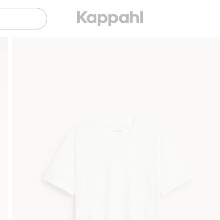
Sujuva maksaminen Klarnalla
Ilmaiset toimitusvaihto