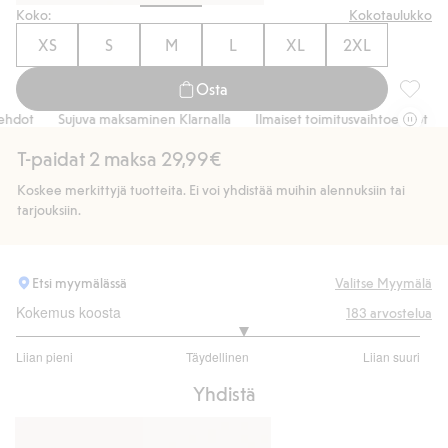
Koko:
Kokotaulukko
XS
S
M
L
XL
2XL
Osta
Regular
dot
Sujuva maksaminen Klarnalla
Ilmaiset toimitusvaihtoehdot
Su
T-paidat 2 maksa 29,99€
Koskee merkittyjä tuotteita. Ei voi yhdistää muihin alennuksiin tai
tarjouksiin.
Etsi myymälässä
Valitse Myymälä
Kokemus koosta
183
arvostelua
3.244897959183673
Liian pieni
Täydellinen
Liian suuri
/
Perustuu
5
Yhdistä
147
ääneen