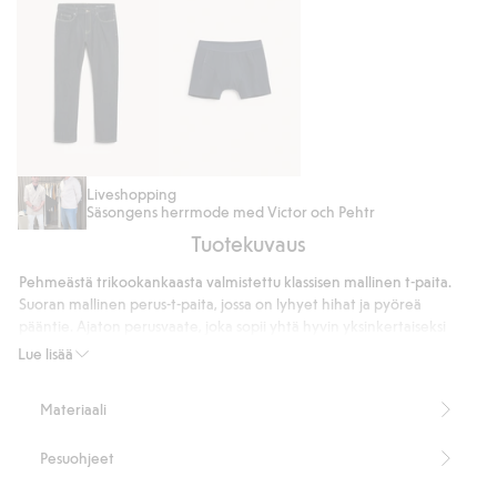
Regular
2
Liveshopping
Säsongens herrmode med Victor och Pehtr
jeans
paria
Tuotekuvaus
boksereita
Pehmeästä trikookankaasta valmistettu klassisen mallinen t-paita.
Suoran mallinen perus-t-paita, jossa on lyhyet hihat ja pyöreä
pääntie. Ajaton perusvaate, joka sopii yhtä hyvin yksinkertaiseksi
arjen t-paidaksi kuin kerrosvaatteeksi toisen vaatteen alle.
Lue lisää
Miesten t-paita, joka on laatuvarmistettu ja todistettu kestävän
Materiaali
materiaalinsa sekä hyvän värinsä ja muotonsa pitävyyden osalta
Testfaktan vuoden 2024 t-paitatestissä.
Pesuohjeet
Suora istuvuus
Pyöreä pääntie