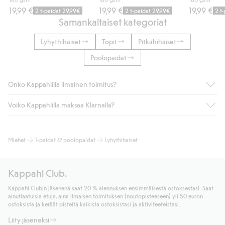
19,99 €
19,99 €
19,99 €
2 t-paidat 29,99€
2 t-paidat 29,99€
2 t
Samankaltaiset kategoriat
Lyhythihaiset
Topit
Pitkähihaiset
Poolopaidat
Onko Kappahlilla ilmainen toimitus?
Voiko Kappahlilla maksaa Klarnalla?
Jos olet Kappahl Clubin jäsen, saat aina ilmaisen toimituksen
myymälään tai yli 50 euron ostoksiin, kun valitset toimituksen
noutopisteeseen tai pakettiautomaattiin (ei koske
Kyllä. Yhteistyössä Klarnan kanssa tarjoamme sujuvat
Miehet
T-paidat & poolopaidat
Lyhythihaiset
kotiinkuljetusta). Toimituskulut poistuvat automaattisesti, kun
maksutavat, kuten laskun, sekä muita maksuvaihtoehtoja.
olet kirjautunut sisään ja tunnistautunut jäseneksi.
Kassalla annettujen tietojen myötä hyväksyt Klarnan ehdot.
Muussa tapauksessa toimitus maksaa 4,99 € PostNordin
Klikkaamalla “Maksa tilaus” hyväksyt Kappahlin yleiset ehdot.
Kappahl Club.
noutopisteeseen tai pakettiautomaattiin ja PostNordin
Lisätietoja Klarnan maksuehdoista
(ulkoinen linkki).
kotiinkuljetuksella 6,99 €, riippumatta ostosummasta.
Kappahl Clubin jäsenenä saat 20 % alennuksen ensimmäisestä ostoksestasi. Saat
Lue lisää
ainutlaatuisia etuja, aina ilmaisen toimituksen (noutopisteeseen) yli 50 euron
Lue lisää
ostoksista ja keräät pisteitä kaikista ostoksistasi ja aktiviteeteistasi.
Liity jäseneksi