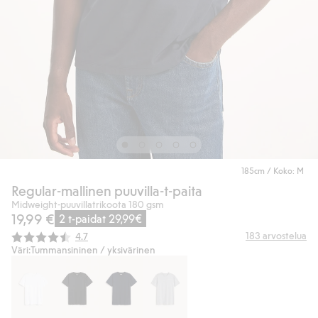
185cm / Koko: M
Regular-mallinen puuvilla-t-paita
Midweight-puuvillatrikoota 180 gsm
19,99 €
2 t-paidat 29,99€
Keskimääräinen luokitus:
183
arvostelua
4.7
Väri:
Tummansininen / yksivärinen