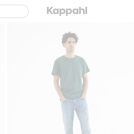
Sujuva maksaminen Klarnalla
Ilmaiset toim