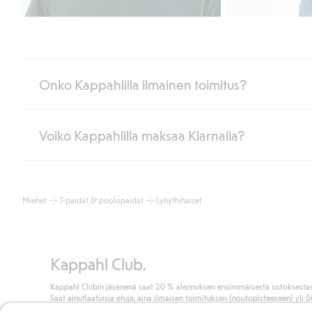
Onko Kappahlilla ilmainen toimitus?
Voiko Kappahlilla maksaa Klarnalla?
Jos olet Kappahl Clubin jäsen, saat aina ilmaisen toimituksen myymä
poistuvat automaattisesti, kun olet kirjautunut sisään ja tunnistaut
Muussa tapauksessa toimitus maksaa 4,99 € PostNordin noutopistee
Kyllä. Yhteistyössä Klarnan kanssa tarjoamme sujuvat maksutavat,
Lue lisää
Miehet
T-paidat & poolopaidat
Lyhythihaiset
Klikkaamalla “Maksa tilaus” hyväksyt Kappahlin yleiset ehdot.
Lisä
Lue lisää
Kappahl Club.
Kappahl Clubin jäsenenä saat 20 % alennuksen ensimmäisestä ostoksestas
Saat ainutlaatuisia etuja, aina ilmaisen toimituksen (noutopisteeseen) yli 
euron ostoksista ja keräät pisteitä kaikista ostoksistasi ja aktiviteeteistasi.