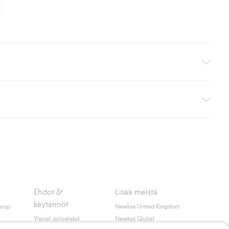
i pakettiautomaattiin (ei koske kotiinkuljetusta). Toimituskulut
ippumatta ostosummasta.
 myötä hyväksyt Klarnan ehdot.
Ehdot &
Lisää meistä
käytännöt
roup
Newbie United Kingdom
Yleiset ostoehdot
Newbie Global