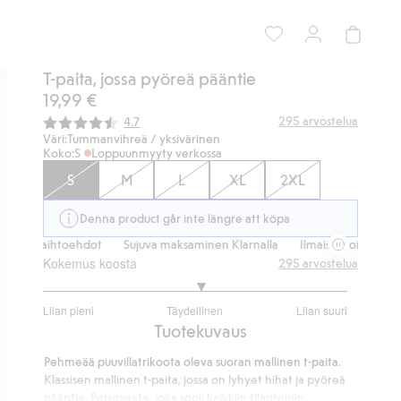
T-paita, jossa pyöreä pääntie
19,99 €
Keskimääräinen luokitus:
295
arvostelua
4.7
Väri:
Tummanvihreä / yksivärinen
Koko:
S
Loppuunmyyty verkossa
S
M
L
XL
2XL
Denna product går inte längre att köpa
itusvaihtoehdot
Sujuva maksaminen Klarnalla
Ilmaiset toimitusvaih
Kokemus koosta
295
arvostelua
3.087719298245614
Liian pieni
Täydellinen
Liian suuri
/
Perustuu
Tuotekuvaus
5
228
Pehmeää puuvillatrikoota oleva suoran mallinen t-paita.
ääneen
Klassisen mallinen t-paita, jossa on lyhyet hihat ja pyöreä
pääntie. Perusvaate, joka sopii kaikkiin tilanteisiin.