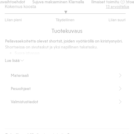
usvaihtoehdot
Sujuva maksaminen Klarnalla
Ilmaiset toimitusvaihtoe
Kokemus koosta
13
arvostelua
3
Liian pieni
Täydellinen
Liian suuri
/
Perustuu
5
Tuotekuvaus
9
ääneen
Pellavasekoitetta olevat shortsit, joiden vyötäröllä on kiristysnyöri.
Shortseissa on sivutaskut ja yksi napillinen takatasku.
Suora istuvuus
Sisälahkeen pituus 24 cm koossa M
Lue lisää
Sisältää 55 % Masters of FLAX FIBRE™ -pellavaa.
Tuotenumero
:
326439
Materiaali
Masters of FLAX FIBRE™ Blend
Pesuohjeet
Valmistustiedot