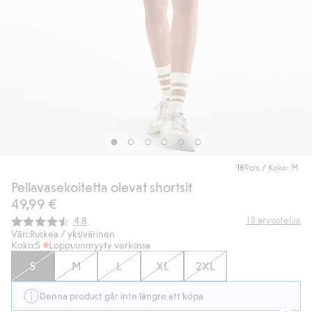
189cm / Koko: M
Pellavasekoitetta olevat shortsit
49,99 €
Keskimääräinen luokitus:
13
arvostelua
4.8
Väri:
Ruskea / yksivärinen
Koko:
S
Loppuunmyyty verkossa
S
M
L
XL
2XL
Denna product går inte längre att köpa