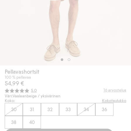
Pellavashortsit
100 % pellavaa
54,99 €
Keskimääräinen luokitus:
16
arvostelua
5.0
Väri:
Vaaleanbeige / yksivärinen
Koko:
Kokotaulukko
30
31
32
33
34
36
38
40