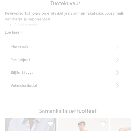
Tuotekuvaus
pack
Pellavashortsit, joissa on etutaskut ja napillinen takatasku. Suora malli,
vetoketju- ja nappisepalus.
Suora istuvuus
Sisälahkeen pituus lahkeet suorina 24,8 cm koossa 33
Lue lisää
Sisältää 100 % Masters of FLAX FIBRE™ -pellavaa.
Tuotenumero
:
326900
Materiaali
Pesuohjeet
Jäljitettävyys
Valmistustiedot
Samankaltaiset tuotteet
Pellavasekoitetta olevat shortsit, Lisää suo
Puuvillatvilliä o