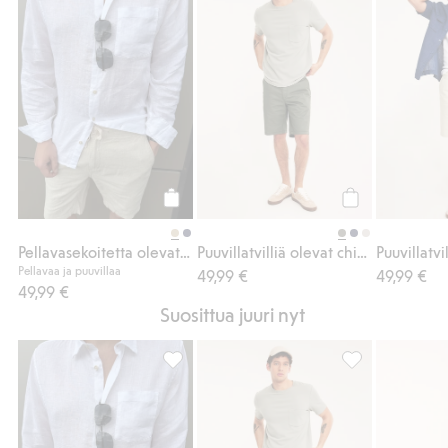
Osta
Osta
Pellavasekoitetta olevat shortsit
Puuvillatvilliä olevat chinoshortsit
Pellavaa ja puuvillaa
49,99 €
49,99 €
49,99 €
Suosittua juuri nyt
Pellavasekoitetta olevat shortsit, Lisää suo
Puuvillatvilliä o