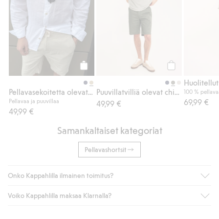
Osta
Osta
Huolitellu
Pellavasekoitetta olevat shortsit
Puuvillatvilliä olevat chinoshortsit
100 % pellava
Pellavaa ja puuvillaa
69,99 €
49,99 €
49,99 €
Samankaltaiset kategoriat
Pellavashortsit
Onko Kappahlilla ilmainen toimitus?
Voiko Kappahlilla maksaa Klarnalla?
Jos olet Kappahl Clubin jäsen, saat aina ilmaisen toimituksen
myymälään tai yli 50 euron ostoksiin, kun valitset toimituksen