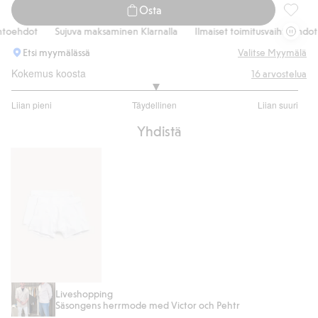
Osta
Pellavas
oehdot
Sujuva maksaminen Klarnalla
Ilmaiset toimitusvaihtoehdot
Etsi myymälässä
Valitse Myymälä
Kokemus koosta
16
arvostelua
3
Liian pieni
Täydellinen
Liian suuri
/
Perustuu
5
Yhdistä
15
ääneen
Boxerit
Liveshopping
Säsongens herrmode med Victor och Pehtr
2-