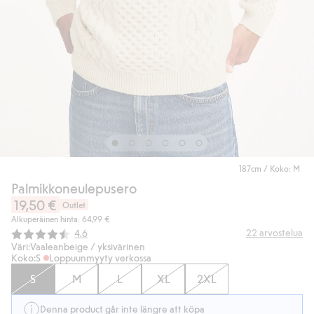
187cm / Koko: M
Palmikkoneulepusero
19,50 €
Outlet
Alkuperäinen hinta: 64,99 €
Keskimääräinen luokitus:
22
arvostelua
4.6
Väri:
Vaaleanbeige / yksivärinen
Koko:
S
Loppuunmyyty verkossa
S
M
L
XL
2XL
Denna product går inte längre att köpa