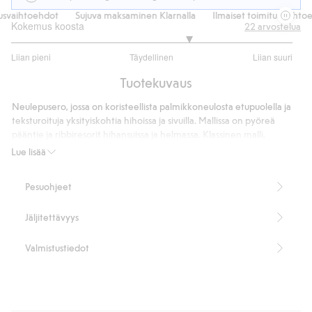
svaihtoehdot
Sujuva maksaminen Klarnalla
Ilmaiset toimitusvaihtoeh
Kokemus koosta
22
arvostelua
3.533333333333333
Liian pieni
Täydellinen
Liian suuri
/
Perustuu
5
Tuotekuvaus
15
ääneen
Neulepusero, jossa on koristeellista palmikkoneulosta etupuolella ja
teksturoituja yksityiskohtia hihoissa ja sivuilla. Mallissa on pyöreä
pääntie ja ribbiresorit hihansuissa ja helmassa. Klassinen malli,
tekstuuripinta ja pehmeä tuntu.
Lue lisää
Pyöreä pääntie
Ribatut hihansuut ja helma
Pesuohjeet
Suora istuvuus
M-koon pituus 70 cm.
Jäljitettävyys
Tuotenumero
:
487629
Valmistustiedot