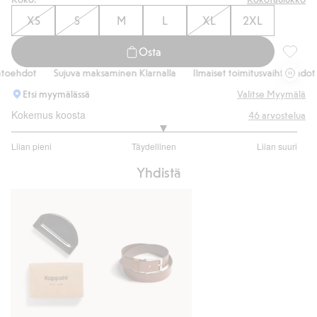
XS
S
M
L
XL
2XL
Osta
Villaa 
ehdot
Sujuva maksaminen Klarnalla
Ilmaiset toimitusvaihtoehdot
Etsi myymälässä
Valitse Myymälä
Kokemus koosta
46
arvostelua
3.111111111111111
Liian pieni
Täydellinen
Liian suuri
/
Perustuu
5
Yhdistä
36
ääneen