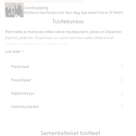
Villakampa
Nahkavyö
Liveshopping
Höstens herrlooks och fars dag tips med Victor & Pehtr
Tuotekuvaus
Pehmeää ja mukavaa villaa oleva neulepusero, jossa on klassinen
pyöreä pääntie. Puserossa on suora istuvuus sekä ribbireunat
helmassa, pääntiessä ja hihansuissa.
Suora istuvuus
Lue lisää
Pyöreä pääntie
Ribbineulotut yksityiskohdat
Materiaali
Pituus 70 cm koossa M
Sisältää 100 % sertifioitua villaa.
Pesuohjeet
Tuotenumero
:
362889
RWS-sertifioitu villa
Jäljitettävyys
Valmistustiedot
Samankaltaiset tuotteet