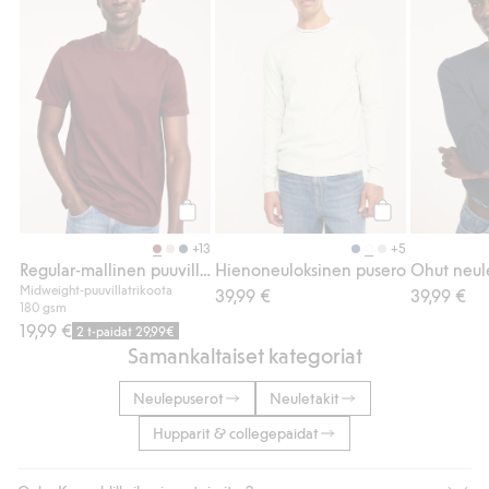
Osta
Osta
+13
+5
Regular-mallinen puuvilla-t-paita
Hienoneuloksinen pusero
Ohut neul
Midweight-puuvillatrikoota
39,99 €
39,99 €
180 gsm
19,99 €
2 t-paidat 29,99€
Samankaltaiset kategoriat
Neulepuserot
Neuletakit
Hupparit & collegepaidat