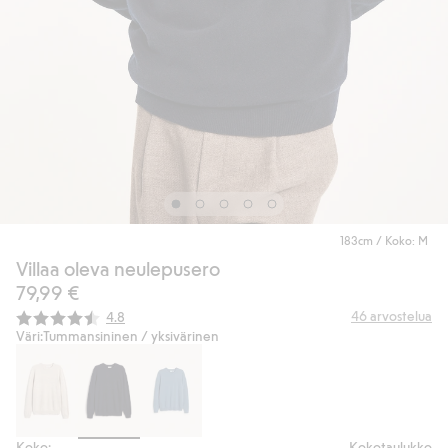
183cm / Koko: M
Villaa oleva neulepusero
79,99 €
Keskimääräinen luokitus:
46
arvostelua
4.8
Väri:
Tummansininen / yksivärinen
Koko:
Kokotaulukko