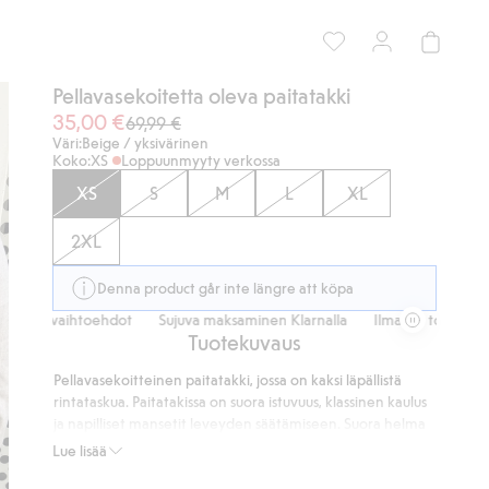
Pellavasekoitetta oleva paitatakki
35,00 €
69,99 €
Väri:
Beige / yksivärinen
Koko:
XS
Loppuunmyyty verkossa
XS
S
M
L
XL
2XL
Denna product går inte längre att köpa
aihtoehdot
Sujuva maksaminen Klarnalla
Ilmaiset toimitusvaihtoehdo
Tuotekuvaus
Pellavasekoitteinen paitatakki, jossa on kaksi läpällistä
rintataskua. Paitatakissa on suora istuvuus, klassinen kaulus
ja napilliset mansetit leveyden säätämiseen. Suora helma
sekä pieni halkio sivusaumassa.
Lue lisää
Suora istuvuus
Kaksi rintataskua, joissa on läppä ja nappi