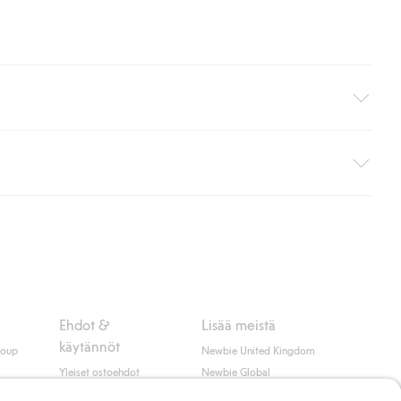
i pakettiautomaattiin (ei koske kotiinkuljetusta). Toimituskulut
ippumatta ostosummasta.
 myötä hyväksyt Klarnan ehdot.
Ehdot &
Lisää meistä
käytännöt
roup
Newbie United Kingdom
Yleiset ostoehdot
Newbie Global
Tietosuojaseloste
Affiliate