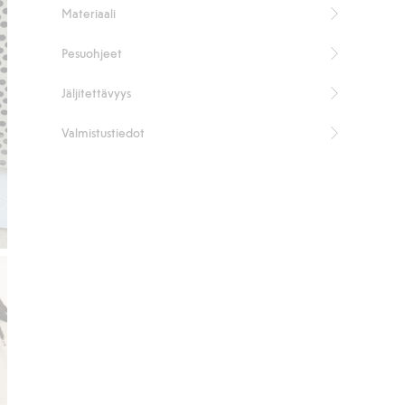
Materiaali
Pituus 72 cm koossa M
Sisältää 55 % Masters of FLAX FIBRE™ -pellavaa.
Pesuohjeet
Tuotenumero
:
837286
Jäljitettävyys
Valmistustiedot