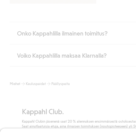
Onko Kappahlilla ilmainen toimitus?
Voiko Kappahlilla maksaa Klarnalla?
Jos olet Kappahl Clubin jäsen, saat aina ilmaisen toimituksen myymä
poistuvat automaattisesti, kun olet kirjautunut sisään ja tunnistaut
Muussa tapauksessa toimitus maksaa 4,99 € PostNordin noutopistee
Kyllä. Yhteistyössä Klarnan kanssa tarjoamme sujuvat maksutavat,
Lue lisää
Miehet
Kauluspaidat
Päällyspaita
Klikkaamalla “Maksa tilaus” hyväksyt Kappahlin yleiset ehdot.
Lisä
Lue lisää
Kappahl Club.
Kappahl Clubin jäsenenä saat 20 % alennuksen ensimmäisestä ostoksestas
Saat ainutlaatuisia etuja, aina ilmaisen toimituksen (noutopisteeseen) yli 
euron ostoksista ja keräät pisteitä kaikista ostoksistasi ja aktiviteeteistasi.