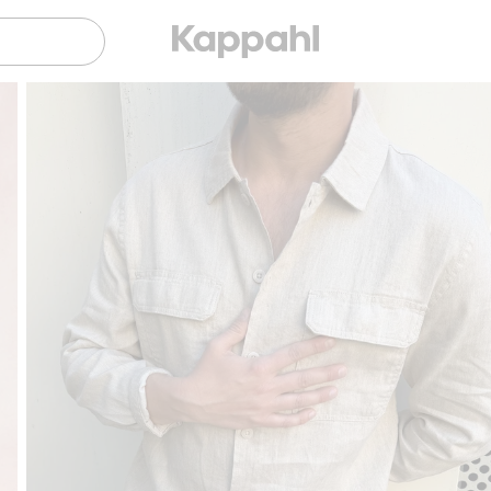
Sujuva maksaminen Klarnalla
Ilmaiset toimitusv