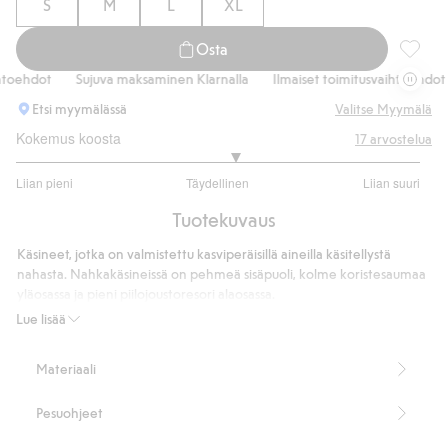
S
M
L
XL
Osta
Nahkakä
oehdot
Sujuva maksaminen Klarnalla
Ilmaiset toimitusvaihtoehdot
Etsi myymälässä
Valitse Myymälä
Kokemus koosta
17
arvostelua
3.166666666666667
Liian pieni
Täydellinen
Liian suuri
/
Perustuu
5
Tuotekuvaus
12
ääneen
Käsineet, jotka on valmistettu kasviperäisillä aineilla käsitellystä
nahasta. Nahkakäsineissä on pehmeä sisäpuoli, kolme koristesaumaa
yläosassa ja pieni piilojoustoresori alaosassa.
Valmistettu nahasta, joka on parkittu kasvikunnan kasviperäisillä
Lue lisää
aineilla, kuten kaarna, puu ja lehdet.
Tuotenumero
:
760165
Materiaali
Pesuohjeet