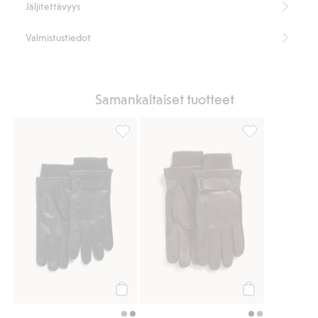
Jäljitettävyys
Valmistustiedot
Samankaltaiset tuotteet
Nahkakäsineet, Lisää suosikkeihin
Nahkakäsineet, 
Osta
Osta