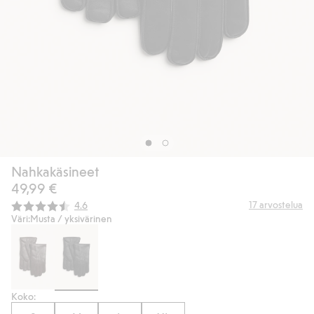
Nahkakäsineet
49,99 €
Keskimääräinen luokitus:
17
arvostelua
4.6
Väri:
Musta / yksivärinen
Koko: