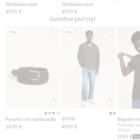
Nahkakäsineet
Nahkakäsineet
49,99 €
49,99 €
Suosittua juuri nyt
Uusi
Uusi
Punottu vyö nahkaosilla, Lisää suosikkeihi
919191, Lisää su
Osta
Osta
+2
Punottu vyö nahkaosilla
919191
Midweight-puu
24,99 €
49,99 €
180 gsm
19,99 €
2 t