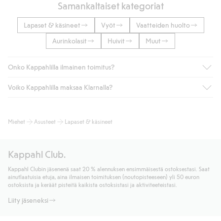
Samankaltaiset kategoriat
Lapaset & käsineet
Vyöt
Vaatteiden huolto
Aurinkolasit
Huivit
Muut
Onko Kappahlilla ilmainen toimitus?
Voiko Kappahlilla maksaa Klarnalla?
Jos olet Kappahl Clubin jäsen, saat aina ilmaisen toimituksen
myymälään tai yli 50 euron ostoksiin, kun valitset toimituksen
noutopisteeseen tai pakettiautomaattiin (ei koske
Kyllä. Yhteistyössä Klarnan kanssa tarjoamme sujuvat
Miehet
Asusteet
Lapaset & käsineet
kotiinkuljetusta). Toimituskulut poistuvat automaattisesti, kun
maksutavat, kuten laskun, sekä muita maksuvaihtoehtoja.
olet kirjautunut sisään ja tunnistautunut jäseneksi.
Kassalla annettujen tietojen myötä hyväksyt Klarnan ehdot.
Muussa tapauksessa toimitus maksaa 4,99 € PostNordin
Klikkaamalla “Maksa tilaus” hyväksyt Kappahlin yleiset ehdot.
Kappahl Club.
noutopisteeseen tai pakettiautomaattiin ja PostNordin
Lisätietoja Klarnan maksuehdoista
(ulkoinen linkki).
kotiinkuljetuksella 6,99 €, riippumatta ostosummasta.
Kappahl Clubin jäsenenä saat 20 % alennuksen ensimmäisestä ostoksestasi. Saat
Lue lisää
ainutlaatuisia etuja, aina ilmaisen toimituksen (noutopisteeseen) yli 50 euron
Lue lisää
ostoksista ja keräät pisteitä kaikista ostoksistasi ja aktiviteeteistasi.
Liity jäseneksi