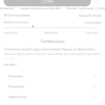
Osta
Merinov
htoehdot
Sujuva maksaminen Klarnalla
Ilmaiset toimitusvaihtoehdot
Etsi myymälässä
Valitse Myymälä
Kokemus koosta
7
arvostelua
2.2
Liian pieni
Täydellinen
Liian suuri
/
Perustuu
5
Tuotekuvaus
5
ääneen
Yksivärinen neulottu pipo merinovillasta. Pipossa on ribbineulottu
yläosa ja ribbineulottu taitettu reuna. Pitää sinut lämpimänä syksyllä ja
talvella.
Ribbineulottu
Lue lisää
Merinovillaa
Sisältää 100 % sertifioitua villaa.
Materiaali
Tuotenumero
:
481820
RWS-sertifioitu villa
Pesuohjeet
Jäljitettävyys