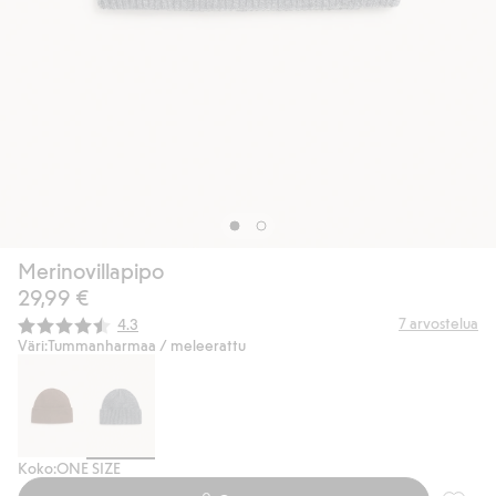
Merinovillapipo
29,99 €
Keskimääräinen luokitus:
7
arvostelua
4.3
Väri:
Tummanharmaa / meleerattu
Koko:
ONE SIZE