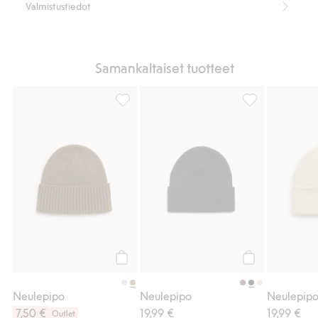
Valmistustiedot
Samankaltaiset tuotteet
Neulepipo, Lisää suosikkeihin
Neulepipo, Lisä
Osta
Osta
Neulepipo
Neulepipo
Neulepip
7,50 €
19,99 €
19,99 €
Outlet