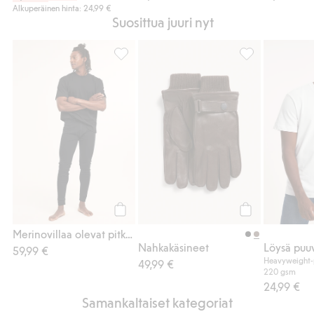
Alkuperäinen hinta: 24,99 €
Suosittua juuri nyt
Merinovillaa olevat pitkät alushousut, Lisä
Nahkakäsineet, 
Osta
Osta
Merinovillaa olevat pitkät alushousut
Nahkakäsineet
Löysä puuv
59,99 €
Heavyweight-p
49,99 €
220 gsm
24,99 €
Samankaltaiset kategoriat