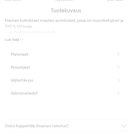
/
Perustuu
5
Tuotekuvaus
1
ääneen
Hieman kulmikkaat miesten aurinkolasit, joissa on muovikehykset ja
100 % UV-suoja.
Neliönmuotoinen malli
Kehykset ja sangat ovat muovia
Lue lisää
100 % UV-suoja
Valmistettu 100 % kierrätetystä muovista.
Materiaali
Tuotenumero
:
852111
Kierrätetty muovi
Pesuohjeet
Jäljitettävyys
Valmistustiedot
Onko Kappahlilla ilmainen toimitus?