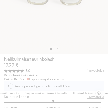
Nelikulmaiset aurinkolasit
19,99 €
Keskimääräinen luokitus:
1
arvostelua
5.0
Väri:
Vihreä / yksivärinen
Koko:
ONE SIZE
Loppuunmyyty verkossa
Denna product går inte längre att köpa
svaihtoehdot
Sujuva maksaminen Klarnalla
Ilmaiset toimitusvaihtoe
Kokemus koosta
1
arvostelua
3
Liian pieni
Täydellinen
Liian suuri