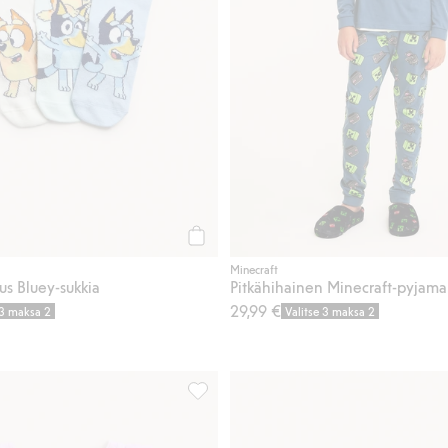
Osta
Minecraft
us Bluey-sukkia
29,99 €
 3 maksa 2
Valitse 3 maksa 2
blarna, Lisää suosikkeihin
Babblarna-uimapuku röyhelöillä, Lisää 