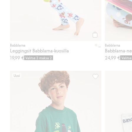
Osta
Babblarna
Babblarna
Leggingsit Babblarna-kuosilla
Babblarna-ne
19,99 €
24,99 €
Valitse 3 maksa 2
Valits
Uusi
913681, Lisää suosik