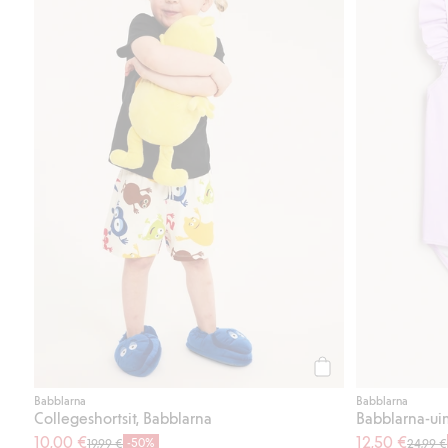
Osta
Babblarna
Babblarna
Collegeshortsit, Babblarna
Babblarna-ui
10,00 €
12,50 €
-50%
19,99 €
24,99 €