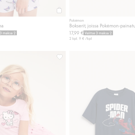
Osta
Pokémon
ma
Bokserit, joissa Pokémon-painatu
17,99 €
 3 maksa 2
Valitse 3 maksa 2
2 kpl.
9 €
/kpl
 jossa Hello Kitty -teema, Lisää suosikkeihin
Hello Kitty -mekko, jossa on tyllihameo