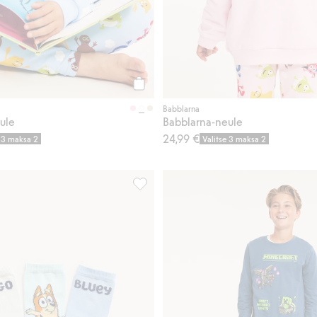
Osta
Babblarna
ule
Babblarna-neule
24,99 €
e 3 maksa 2
Valitse 3 maksa 2
keihin
3 parin pakkaus Bluey-sukkia, Lisää suo