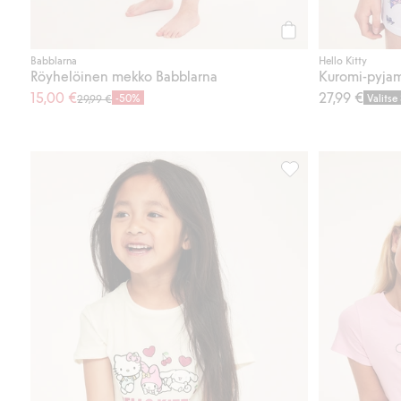
Osta
Babblarna
Hello Kitty
Röyhelöinen mekko Babblarna
Kuromi-pyja
15,00 €
27,99 €
-50%
Valitse
29,99 €
Lyhythihainen paita,