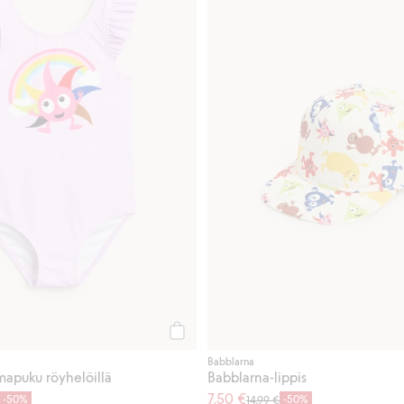
Osta
Babblarna
mapuku röyhelöillä
Babblarna-lippis
7,50 €
-50%
-50%
14,99 €