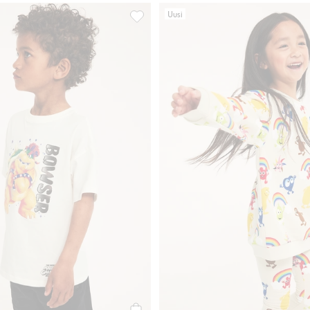
Uusi
Kitty -pyjamasetti, Lisää suosikkeihin
Puuvillatrikoo-t-paita Bowser, Lisää suo