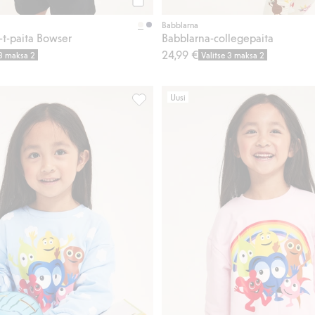
Osta
Babblarna
o-t-paita Bowser
Babblarna-collegepaita
24,99 €
 3 maksa 2
Valitse 3 maksa 2
Uusi
-kuosilla, Lisää suosikkeihin
Babblarna-neule, Lisää suosikkeihin