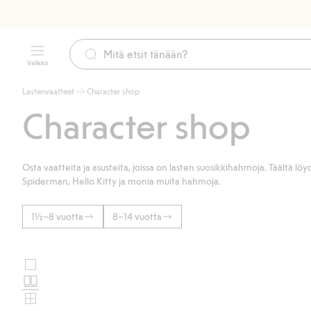
Valikko
Lastenvaatteet
Character shop
Character shop
Osta vaatteita ja asusteita, joissa on lasten suosikkihahmoja. Täältä l
Spiderman, Hello Kitty ja monia muita hahmoja.
1½–8 vuotta
8–14 vuotta
Suuret
Valitse
kuvat
Normaalit
tuotekortin
kuvat
Pienet