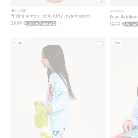
Osta
Hello Kitty
Nintendo
Pitkähihainen Hello Kitty -pyjamasetti
Puuvillatriko
29,99 €
Valitse 3 maksa 2
19,99 €
Valitse
Uusi
Uusi
Leggingsit Babblarna