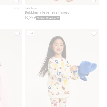
Osta
Osta
Babblarna
Babblarna levenevät housut
19,99 €
Valitse 3 maksa 2
Uusi
Babblarna-neule, Lisää suosikkeihin
Babblarna-