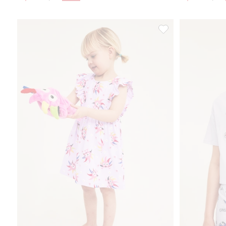
Röyhelöinen mekko B