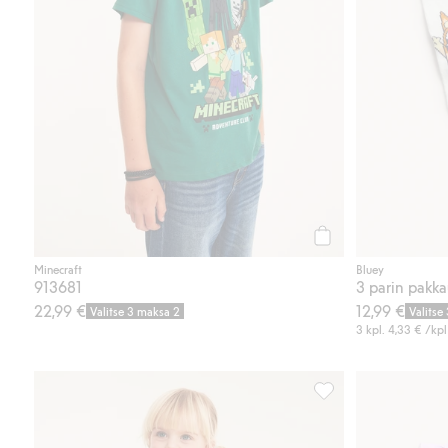
Osta
Minecraft
Bluey
913681
3 parin pakka
22,99 €
12,99 €
Valitse 3 maksa 2
Valitse
3 kpl.
4,33 €
/kpl
Collegeshortsit, Bab