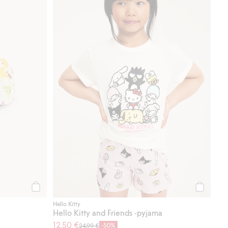
Osta
Osta
Hello Kitty
Hello Kitty and Friends -pyjama
12,50 €
-50%
24,99 €