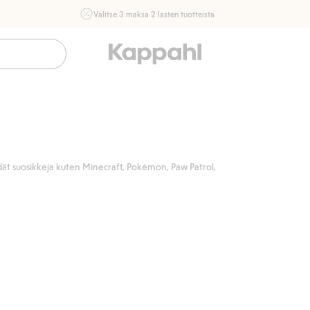
Valitse 3 maksa 2 lasten tuotteista
Ei Newbie. Ostaessasi 2 tuotetta tai enemmän. Voimassa 3-
16.8. asti myymälässä ja verkossa. Ei voi yhdistää muihin
alennuksiin tai tarjouksiin.
Osta nyt
öydät suosikkeja kuten Minecraft, Pokémon, Paw Patrol,