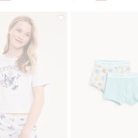
abblarna, Lisää suosikkeihin
Kuromi-pyjama, Lisää suosikkeihin