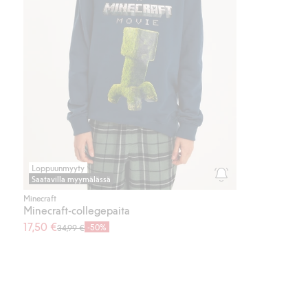
Loppuunmyyty
Saatavilla myymälässä
Minecraft
Minecraft-collegepaita
17,50 €
-50%
34,99 €