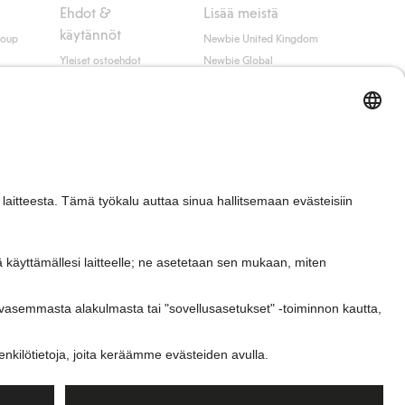
Ehdot &
Lisää meistä
käytännöt
roup
Newbie United Kingdom
Yleiset ostoehdot
Newbie Global
Tietosuojaseloste
Affiliate
t
Evästekäytäntö
Opiskelija-alennus
Ehdot #YesKappahl
#YesNewbie