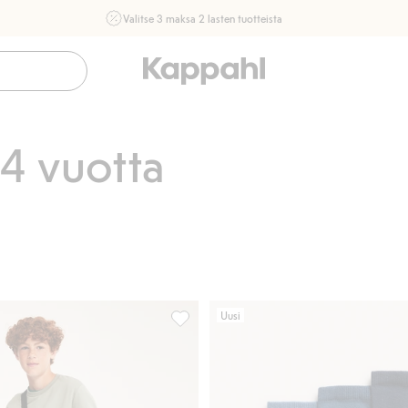
Valitse 3 maksa 2 lasten tuotteista
Ei Newbie. Ostaessasi 2 tuotetta tai enemmän. Voimassa 3-
16.8. asti myymälässä ja verkossa. Ei voi yhdistää muihin
alennuksiin tai tarjouksiin.
Osta nyt
4 vuotta
Uusi
aria, Lisää suosikkeihin
913558, Lisää suosikkeihin