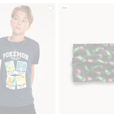
Uusi
intaat, Lisää suosikkeihin
913699, Lisää suosikkeihin