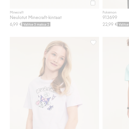
Osta
Minecraft
Pokémon
Neulotut Minecraft-kintaat
913699
6,99 €
22,99 €
Valitse 3 maksa 2
Valits
Kuromi-pyjama, Lisä