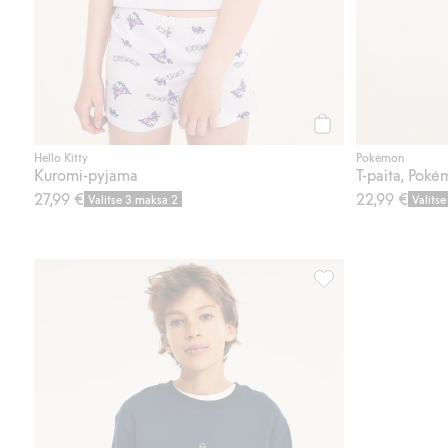
Osta
Hello Kitty
Pokémon
Kuromi-pyjama
T-paita, Pok
27,99 €
22,99 €
Valitse 3 maksa 2
Valits
Minecraft-collegepai