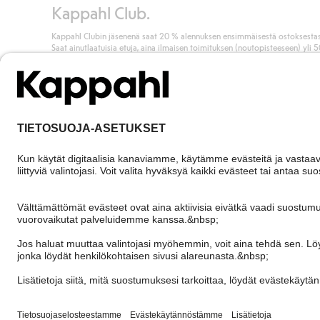
Kappahl Club.
Kappahl Clubin jäsenenä saat 20 % alennuksen ensimmäisestä ostoksestas
Saat ainutlaatuisia etuja, aina ilmaisen toimituksen (noutopisteeseen) yli 
euron ostoksista ja keräät pisteitä kaikista ostoksistasi ja aktiviteeteistasi.
Liity jäseneksi
Finland
Vaihda maata
Cookies