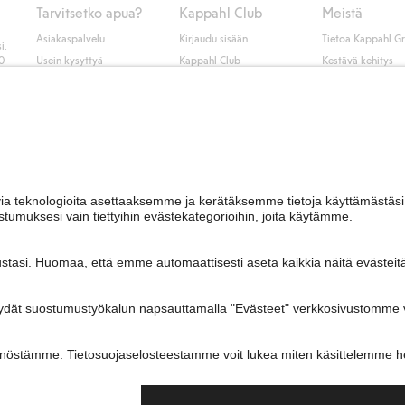
Tarvitsetko apua?
Kappahl Club
Meistä
Asiakaspalvelu
Kirjaudu sisään
Tietoa Kappahl G
i.
50
Usein kysyttyä
Kappahl Club
Kestävä kehitys
Tilaus
Jäsenyysehdot
Tule meille töihin
Ota yhteyttä
Lehdistö & uutise
Hae myymälä
Saavutettavuus
Tarkista lahjakortin
saldo
Personal styling
Peru ostoksesi