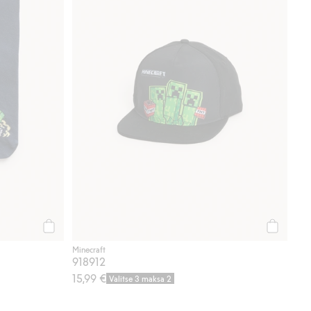
Osta
Osta
Minecraft
918912
15,99 €
Valitse 3 maksa 2