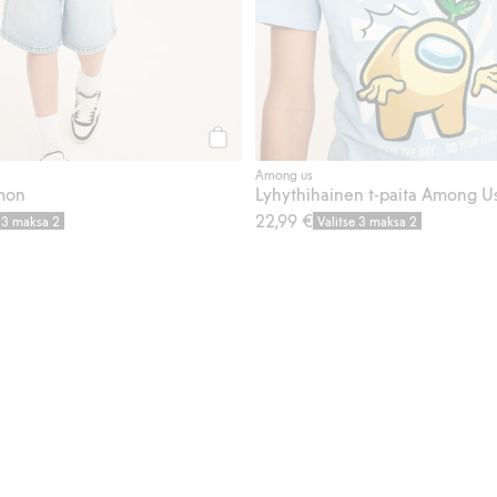
Osta
Among us
émon
22,99 €
e 3 maksa 2
Valitse 3 maksa 2
ta, Lisää suosikkeihin