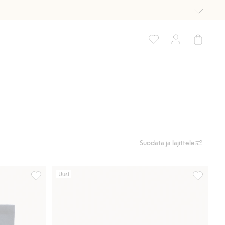
Suodata ja lajittele
Uusi
918961, Lisää suosikkeihin
918912, L