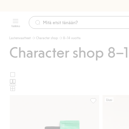
Valikko
Lastenvaatteet
Character shop
8–14 vuotta
Character shop 8–1
Suuret
Valitse
kuvat
Normaalit
tuotekortin
kuvat
Pienet
asettelu
kuvat
Uusi
Sukat, Minecraft, 3 p