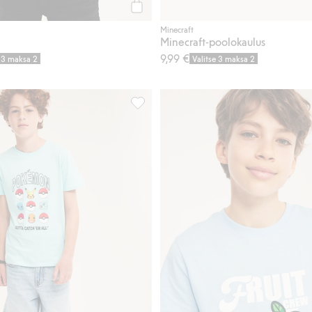
Osta
Minecraft
Minecraft-poolokaulus
9,99 €
e 3 maksa 2
Valitse 3 maksa 2
ä suosikkeihin
T-paita, Pokémon, Lisää suosikkeihin