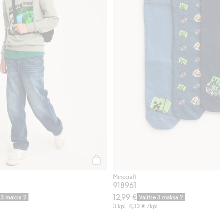
Osta
Minecraft
918961
12,99 €
e 3 maksa 2
Valitse 3 maksa 2
3 kpl.
4,33 €
/kpl