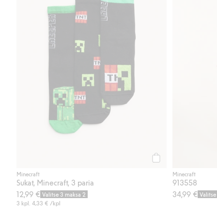
Osta
Minecraft
Minecraft
Sukat, Minecraft, 3 paria
913558
12,99 €
34,99 €
Valitse 3 maksa 2
Valits
3 kpl.
4,33 €
/kpl