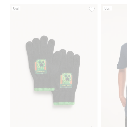
Uusi
Uusi
Neulotut Minecraft-k