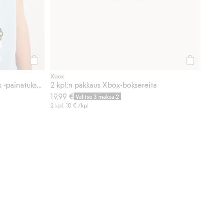
Osta
Osta
Xbox
Lyhythihainen t-paita Among Us -painatuksella
2 kpl:n pakkaus Xbox-boksereita
19,99 €
Valitse 3 maksa 2
2 kpl.
10 €
/kpl