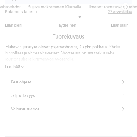
ihtoehdot
Sujuva maksaminen Klarnalla
Ilmaiset toimitusvaihtoehdot
Kokemus koosta
27
arvostelua
3.416666666666667
Liian pieni
Täydellinen
Liian suuri
/
Perustuu
5
Tuotekuvaus
24
ääneen
Mukavaa jerseytä olevat pyjamashortsit, 2 kpl:n pakkaus. Yhdet
kuviolliset ja yhdet yksiväriset. Shortseissa on sivutaskut sekä
joustonauha ja kiristysnyöri vyötäröllä.
Tuotenumero
:
436568
Lue lisää
Pesuohjeet
Jäljitettävyys
Valmistustiedot