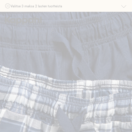
Valitse 3 maksa 2 lasten tuotteista
Ei Newbie. Ostaessasi 2 tuotetta tai enemmän. Voimassa 3-16.8. asti
myymälässä ja verkossa. Ei voi yhdistää muihin alennuksiin tai tarjouksiin.
Osta nyt