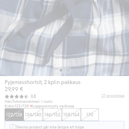
Pyjamasshortsit, 2 kpl:n pakkaus
29,99 €
Keskimääräinen luokitus:
27
arvostelua
4.8
Väri:
Tummansininen / ruutu
Koko:
122/128
Loppuunmyyty verkossa
122/128
134/140
146/152
158/164
170
Denna product går inte längre att köpa