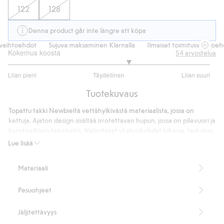
122
128
Denna product går inte längre att köpa
aihtoehdot
Sujuva maksaminen Klarnalla
Ilmaiset toimitusvaihtoehdo
Kokemus koosta
54
arvostelua
3.382978723404255
Liian pieni
Täydellinen
Liian suuri
/
Perustuu
5
Tuotekuvaus
47
ääneen
Topattu takki Newbieltä vettähylkivästä materiaalista, jossa on
kettuja. Ajaton design sisältää irrotettavan hupun, jossa on pilevuori ja
koristeellinen tekoturkis. Heijastavat yksityiskohdat hihassa, taskuissa
ja selässä lisäävät näkyvyyttä. Takissa on kaksi etutaskua piilotetulla
Lue lisää
nepparilla, mukavat hihansuut sekä kiinnitys vetoketjulla ja
neppareilla. Hienovarainen nimilappu kainalon kohdalla tekee
Materiaali
vaatteesta helpon siirtää eteenpäin.
Sisältää 100 % kierrätettyä polyesteriä.
Pesuohjeet
Tämä tuote on valmistettu kierrätetystä polyesteristä.
Tuotenumero
:
465211
Jäljitettävyys
Kierrätetty polyesteri