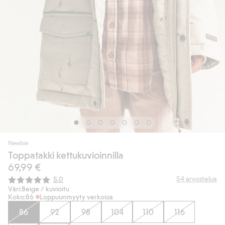
Newbie
Toppatakki kettukuvioinnilla
69,99 €
Keskimääräinen luokitus:
54
arvostelua
5.0
Väri:
Beige / kuvioitu
Koko:
86
Loppuunmyyty verkossa
86
92
98
104
110
116