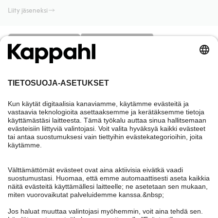
Liity jäseneksi
Tarvitsetko apua?
Asiakaspalvelu
Kappahl Club
Usein kysyttyä
Kirjaudu sisään
Meistä
Tilaus
Kappahl Club
Tietoa Kappahl Group
Ehdot & käytännöt
Ota yhteyttä
Jäsenyysehdot
Kestävä kehitys
Yleiset ostoehdot
Lisää meistä
Hae myymälä