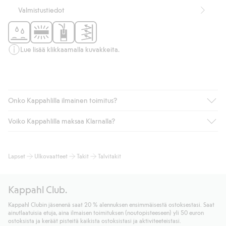
Valmistustiedot
Lue lisää klikkaamalla kuvakkeita.
Onko Kappahlilla ilmainen toimitus?
Voiko Kappahlilla maksaa Klarnalla?
Jos olet Kappahl Clubin jäsen, saat aina ilmaisen toimituksen
myymälään tai yli 50 euron ostoksiin, kun valitset toimituksen
noutopisteeseen tai pakettiautomaattiin (ei koske
Kyllä. Yhteistyössä Klarnan kanssa tarjoamme sujuvat
Lapset
Ulkovaatteet
Takit
Talvitakit
kotiinkuljetusta). Toimituskulut poistuvat automaattisesti, kun
maksutavat, kuten laskun, sekä muita maksuvaihtoehtoja.
olet kirjautunut sisään ja tunnistautunut jäseneksi.
Kassalla annettujen tietojen myötä hyväksyt Klarnan ehdot.
Muussa tapauksessa toimitus maksaa 4,99 € PostNordin
Klikkaamalla “Maksa tilaus” hyväksyt Kappahlin yleiset ehdot.
Kappahl Club.
noutopisteeseen tai pakettiautomaattiin ja PostNordin
Lisätietoja Klarnan maksuehdoista
(ulkoinen linkki).
kotiinkuljetuksella 6,99 €, riippumatta ostosummasta.
Kappahl Clubin jäsenenä saat 20 % alennuksen ensimmäisestä ostoksestasi. Saat
Lue lisää
ainutlaatuisia etuja, aina ilmaisen toimituksen (noutopisteeseen) yli 50 euron
Lue lisää
ostoksista ja keräät pisteitä kaikista ostoksistasi ja aktiviteeteistasi.