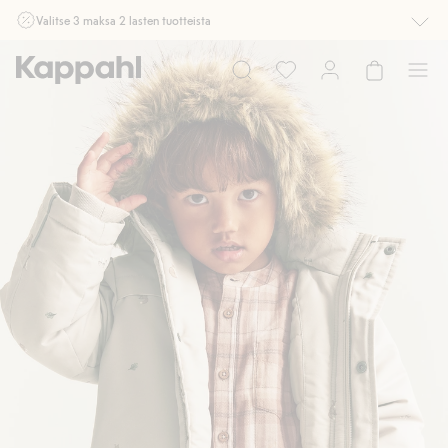
Valitse 3 maksa 2 lasten tuotteista
Ei Newbie. Ostaessasi 2 tuotetta tai enemmän. Voimassa 3-16.8. asti
myymälässä ja verkossa. Ei voi yhdistää muihin alennuksiin tai tarjouksiin.
Osta nyt