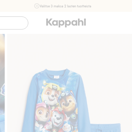
Valitse 3 maksa 2 lasten tuotteista
Ei Newbie. Ostaessasi 2 tuotetta tai enemmän. Voimassa 3-
16.8. asti myymälässä ja verkossa. Ei voi yhdistää muihin
alennuksiin tai tarjouksiin.
Osta nyt
Sujuva maksaminen Klarnalla
Ilmaiset toimitusvaih