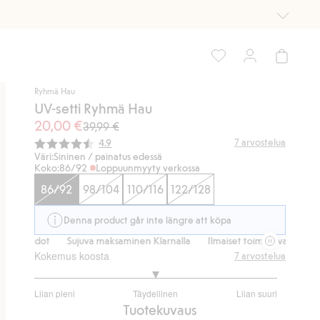
Ryhmä Hau
UV-setti Ryhmä Hau
20,00 €
39,99 €
Keskimääräinen luokitus:
7
arvostelua
4.9
Väri:
Sininen / painatus edessä
Koko:
86/92
Loppuunmyyty verkossa
86/92
98/104
110/116
122/128
Denna product går inte längre att köpa
toehdot
Sujuva maksaminen Klarnalla
Ilmaiset toimitusvaihtoehdot
Kokemus koosta
7
arvostelua
3
Liian pieni
Täydellinen
Liian suuri
/
Perustuu
Tuotekuvaus
5