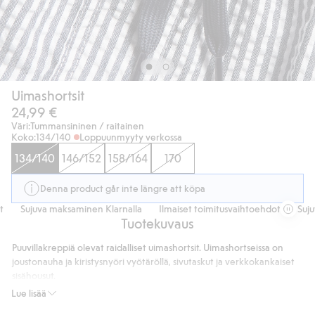
Uimashortsit
24,99 €
Väri:
Tummansininen / raitainen
Koko:
134/140
Loppuunmyyty verkossa
134/140
146/152
158/164
170
Denna product går inte längre att köpa
Sujuva maksaminen Klarnalla
Ilmaiset toimitusvaihtoehdot
Sujuva
Tuotekuvaus
Puuvillakreppiä olevat raidalliset uimashortsit. Uimashortseissa on
joustonauha ja kiristysnyöri vyötäröllä, sivutaskut ja verkkokankaiset
sisähousut.
Sisältää 100 % kierrätettyä polyesteriä.
Lue lisää
Sisältää 100 % kierrätettyä polyesteriä.