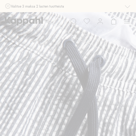
Valitse 3 maksa 2 lasten tuotteista
Ei Newbie. Ostaessasi 2 tuotetta tai enemmän. Voimassa 3-16.8. asti
myymälässä ja verkossa. Ei voi yhdistää muihin alennuksiin tai tarjouksiin.
Osta nyt