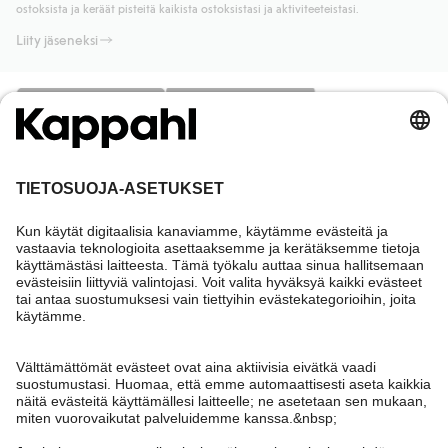
ostoksista ja keräät pisteitä kaikista ostoksistasi ja aktiviteeteistasi.
Liity jäseneksi
Tarvitsetko apua?
Asiakaspalvelu
Kappahl Club
Usein kysyttyä
Kirjaudu sisään
Meistä
Tilaus
Kappahl Club
Tietoa Kappahl Group
Ehdot & käytännöt
Ota yhteyttä
Jäsenyysehdot
Kestävä kehitys
Yleiset ostoehdot
Lisää meistä