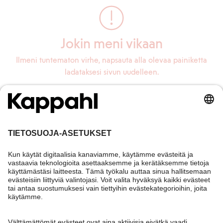
Jokin meni vikaan
Ilmeni tuntematon virhe, napsauta alla olevaa painiketta
ladataksesi sivun uudelleen.
Lataa sivu uudelleen