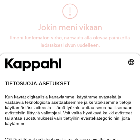
Jokin meni vikaan
Ilmeni tuntematon virhe, napsauta alla olevaa painiketta
ladataksesi sivun uudelleen.
Lataa sivu uudelleen