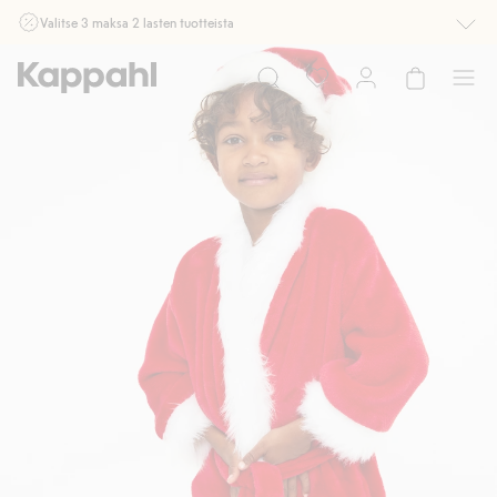
Valitse 3 maksa 2 lasten tuotteista
Ei Newbie. Ostaessasi 2 tuotetta tai enemmän. Voimassa 3-16.8. asti
myymälässä ja verkossa. Ei voi yhdistää muihin alennuksiin tai tarjouksiin.
Osta nyt