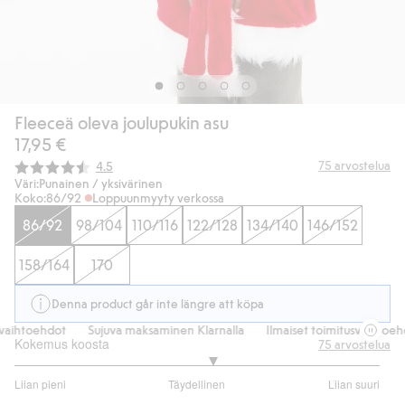
Fleeceä oleva joulupukin asu
17,95 €
Keskimääräinen luokitus:
75
arvostelua
4.5
Väri:
Punainen / yksivärinen
Koko:
86/92
Loppuunmyyty verkossa
86/92
98/104
110/116
122/128
134/140
146/152
158/164
170
Denna product går inte längre att köpa
vaihtoehdot
Sujuva maksaminen Klarnalla
Ilmaiset toimitusvaihtoehd
Kokemus koosta
75
arvostelua
3.161290322580645
Liian pieni
Täydellinen
Liian suuri
/
Perustuu