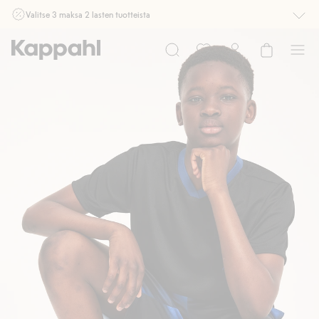
Valitse 3 maksa 2 lasten tuotteista
Ei Newbie. Ostaessasi 2 tuotetta tai enemmän. Voimassa 3-16.8. asti
myymälässä ja verkossa. Ei voi yhdistää muihin alennuksiin tai tarjouksiin.
Osta nyt