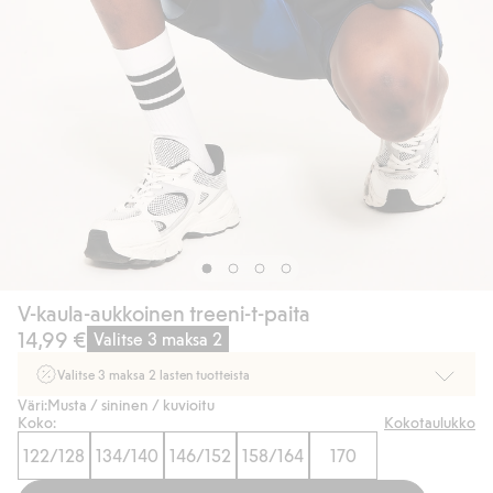
V-kaula-aukkoinen treeni-t-paita
14,99 €
Valitse 3 maksa 2
Valitse 3 maksa 2 lasten tuotteista
Väri:
Musta / sininen / kuvioitu
Ei Newbie. Ostaessasi 2 tuotetta tai enemmän. Voimassa 3-16.8. asti
Koko:
Kokotaulukko
myymälässä ja verkossa. Ei voi yhdistää muihin alennuksiin tai tarjouksiin.
122/128
134/140
146/152
158/164
170
Osta nyt