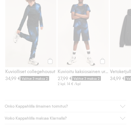
Kuviolliset collegehousut, Lisää suosikkeih
Kuvioitu kaksios
Osta
Osta
Kuviolliset collegehousut
Kuvioitu kaksiosainen urheilusetti
34,99 €
27,99 €
34,99 €
Valitse 3 maksa 2
Valitse 3 maksa 2
Va
2 kpl.
14 €
/kpl
Onko Kappahlilla ilmainen toimitus?
Voiko Kappahlilla maksaa Klarnalla?
Jos olet Kappahl Clubin jäsen, saat aina ilmaisen toimituksen
myymälään tai yli 50 euron ostoksiin, kun valitset toimituksen