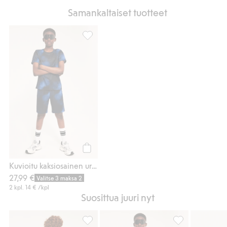
Samankaltaiset tuotteet
Kuvioitu kaksiosainen urheilusetti, Lisää su
Osta
Kuvioitu kaksiosainen urheilusetti
27,99 €
Valitse 3 maksa 2
2 kpl.
14 €
/kpl
Suosittua juuri nyt