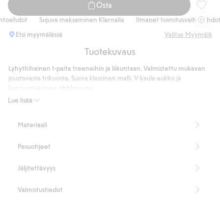
Osta
V-kaula
toehdot
Sujuva maksaminen Klarnalla
Ilmaiset toimitusvaihtoehdot
Etsi myymälässä
Valitse Myymälä
Tuotekuvaus
Lyhythihainen t-paita treeneihin ja liikuntaan. Valmistettu mukavan
joustavasta trikoosta. Suora klassinen malli. V-kaula-aukko ja
kontrastivärinen ribbbiresori.
Suora istuvuus
Lue lisää
100 % kierrätettyä polyesteriä
Tuotenumero
:
916841
Materiaali
Kierrätetty polyesteri
Pesuohjeet
Jäljitettävyys
Valmistustiedot