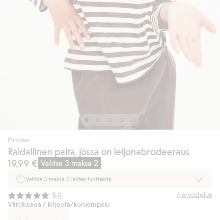
Minories
Raidallinen paita, jossa on leijonabrodeeraus
19,99 €
Valitse 3 maksa 2
Valitse 3 maksa 2 lasten tuotteista
Ei Newbie. Ostaessasi 2 tuotetta tai enemmän. Voimassa 3-16.8. asti
Keskimääräinen luokitus:
4
arvostelua
5.0
myymälässä ja verkossa. Ei voi yhdistää muihin alennuksiin tai tarjouksiin.
Väri:
Ruskea / kirjonta/koruompelu
Osta nyt