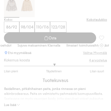
Koko:
Kokotaulukko
86/92
98/104
110/116
122/128
Osta
Raidall
ehdot
Sujuva maksaminen Klarnalla
Ilmaiset toimitusvaihtoehdot
Etsi myymälässä
Valitse Myymälä
Kokemus koosta
4
arvostelua
3
Liian pieni
Täydellinen
Liian suuri
/
Perustuu
5
Tuotekuvaus
4
ääneen
Raidallinen, pitkähihainen paita, jonka rinnassa on pieni
eläinbrodeeraus. Paita on valmistettu pehmeästä luomupuuvillasta.
Saatavana on myös vauvojen body, jotta sisarukset voivat pukeutua
samanlaisiin vaatteisiin.
Lue lisää
Saatavana on myös vauvojen body, jotta sisarukset voivat