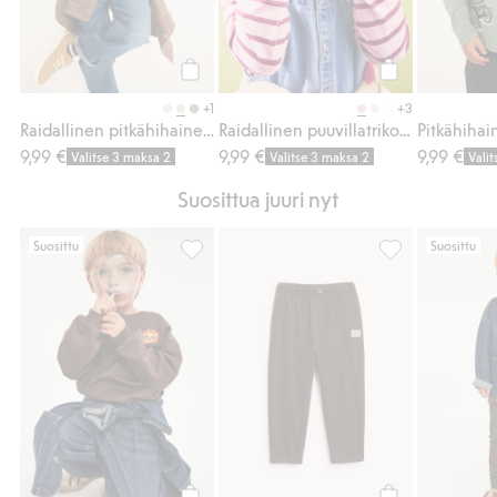
Osta
Osta
+1
+3
Raidallinen pitkähihainen paita
Raidallinen puuvillatrikoopaita
9,99 €
9,99 €
9,99 €
Valitse 3 maksa 2
Valitse 3 maksa 2
Vali
Suosittua juuri nyt
Suosittu
Suosittu
Collegepaita leijonabrodeerauksella, Lisää
Collegehousut, 