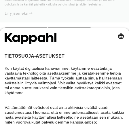
Lue lisää
ostoksista ja keräät pisteitä kaikista ostoksistasi ja aktiviteeteistasi.
Liity jäseneksi
Tarvitsetko apua?
Asiakaspalvelu
Kappahl Club
Usein kysyttyä
Kirjaudu sisään
Meistä
Tilaus
Kappahl Club
Tietoa Kappahl Group
Ehdot & käytännöt
Ota yhteyttä
Jäsenyysehdot
Kestävä kehitys
Yleiset ostoehdot
Lisää meistä