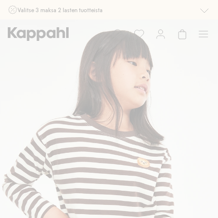
Valitse 3 maksa 2 lasten tuotteista
Ei Newbie. Ostaessasi 2 tuotetta tai enemmän. Voimassa 3-16.8. asti
myymälässä ja verkossa. Ei voi yhdistää muihin alennuksiin tai tarjouksiin.
Osta nyt